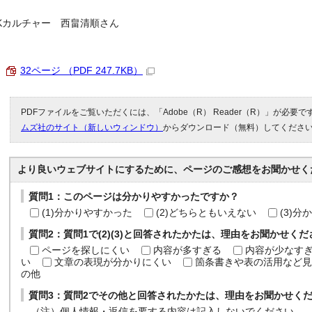
Kカルチャー 西畠清順さん
32ページ （PDF 247.7KB）
PDFファイルをご覧いただくには、「Adobe（R） Reader（R）」が必要
ムズ社のサイト（新しいウィンドウ）
からダウンロード（無料）してくださ
より良いウェブサイトにするために、ページのご感想をお聞かせく
質問1：このページは分かりやすかったですか？
(1)分かりやすかった
(2)どちらともいえない
(3)
質問2：質問1で(2)(3)と回答されたかたは、理由をお聞かせく
ページを探しにくい
内容が多すぎる
内容が少なす
い
文章の表現が分かりにくい
箇条書きや表の活用など見
の他
質問3：質問2でその他と回答されたかたは、理由をお聞かせく
（注）個人情報・返信を要する内容は記入しないでください。