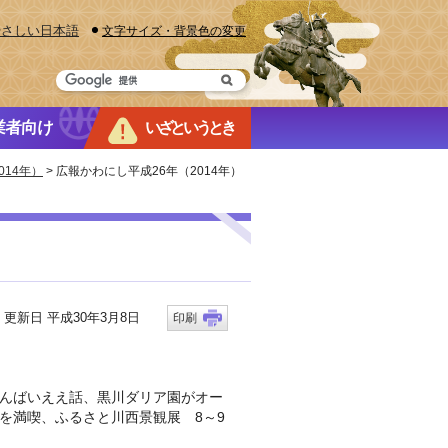
やさしい日本語
文字サイズ・背景色の変更
業者向け
いざというとき
14年）
> 広報かわにし平成26年（2014年）
新日 平成30年3月8日
印刷
んばいええ話、黒川ダリア園がオー
を満喫、ふるさと川西景観展 8～9