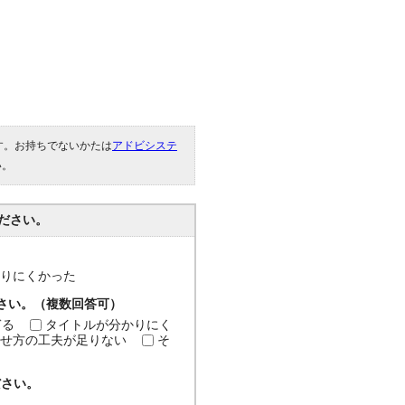
です。お持ちでないかたは
アドビシステ
い。
ださい。
分かりにくかった
ださい。（複数回答可）
ぎる
タイトルが分かりにく
せ方の工夫が足りない
そ
ださい。