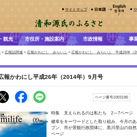
サイトマップ
・観光
市役所・施設案内
市政情報
事
報
>
広報誌関連
>
広報かわにし みらいふ
>
広報かわにし みらいふ 平成26年（20
広報かわにし平成26年（2014年）9月号
更
ページ番号1003190
特集 支えられるのは私たち 2～7ページ
健幸をキーワードとした取り組み、今月のあ
プン、市が景観行政団体に、黒川里山の自然
ページ