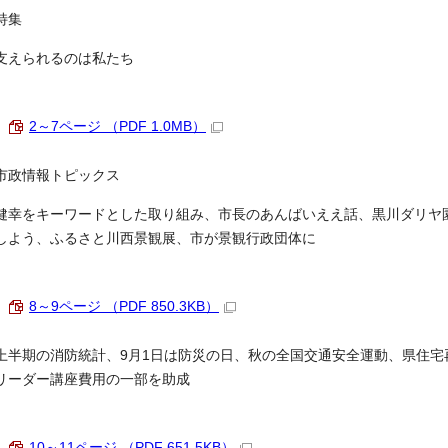
特集
支えられるのは私たち
2～7ページ （PDF 1.0MB）
市政情報トピックス
健幸をキーワードとした取り組み、市長のあんばいええ話、黒川ダリヤ
しよう、ふるさと川西景観展、市が景観行政団体に
8～9ページ （PDF 850.3KB）
上半期の消防統計、9月1日は防災の日、秋の全国交通安全運動、県住
リーダー講座費用の一部を助成
10～11ページ （PDF 651.5KB）