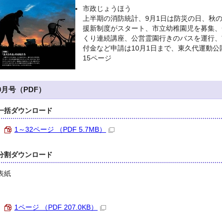
市政じょうほう
上半期の消防統計、9月1日は防災の日、秋
援新制度がスタート、市立幼稚園児を募集、
くり連続講座、公営霊園行きのバスを運行、
付金など申請は10月1日まで、東久代運動公
15ページ
9月号（PDF）
一括ダウンロード
1～32ページ （PDF 5.7MB）
分割ダウンロード
表紙
1ページ （PDF 207.0KB）