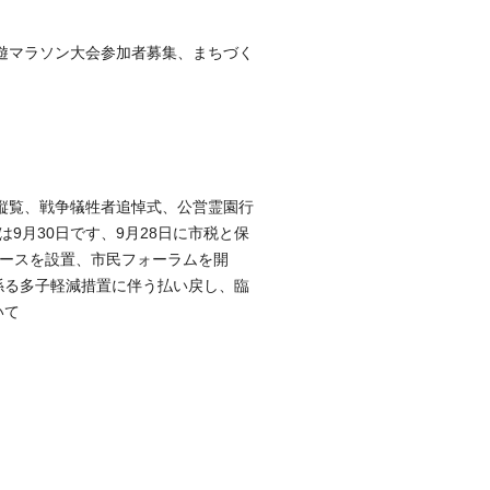
遊マラソン大会参加者募集、まちづく
縦覧、戦争犠牲者追悼式、公営霊園行
9月30日です、9月28日に市税と保
ブースを設置、市民フォーラムを開
係る多子軽減措置に伴う払い戻し、臨
いて