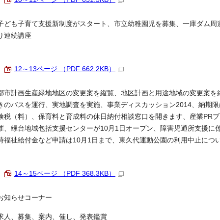
子ども子育て支援新制度がスタート、市立幼稚園児を募集、一庫ダム周
り連続講座
12～13ページ （PDF 662.2KB）
都市計画生産緑地地区の変更案を縦覧、地区計画と用途地域の変更案を
きのバスを運行、実地調査を実施、事業ディスカッション2014、納期限は
険税（料）、保育料と育成料の休日納付相談窓口を開きます、産業PR
催、緑台地域包括支援センターが10月1日オープン、障害児通所支援に
時福祉給付金など申請は10月1日まで、東久代運動公園の利用中止につ
14～15ページ （PDF 368.3KB）
お知らせコーナー
求人、募集、案内、催し、発表鑑賞