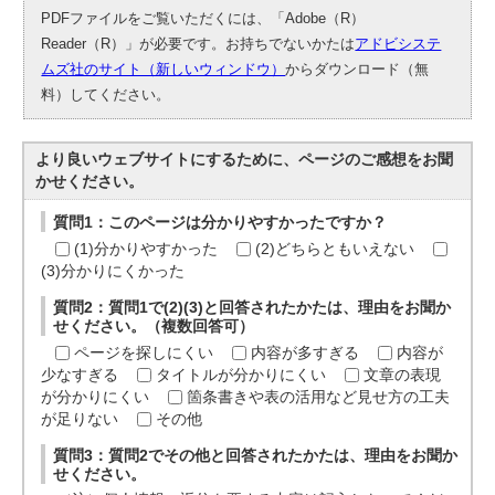
PDFファイルをご覧いただくには、「Adobe（R）
Reader（R）」が必要です。お持ちでないかたは
アドビシステ
ムズ社のサイト（新しいウィンドウ）
からダウンロード（無
料）してください。
より良いウェブサイトにするために、ページのご感想をお聞
かせください。
質問1：このページは分かりやすかったですか？
(1)分かりやすかった
(2)どちらともいえない
(3)分かりにくかった
質問2：質問1で(2)(3)と回答されたかたは、理由をお聞か
せください。（複数回答可）
ページを探しにくい
内容が多すぎる
内容が
少なすぎる
タイトルが分かりにくい
文章の表現
が分かりにくい
箇条書きや表の活用など見せ方の工夫
が足りない
その他
質問3：質問2でその他と回答されたかたは、理由をお聞か
せください。