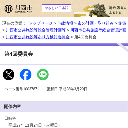
やさしい日本語
現在の位置：
トップページ
>
市政情報
>
市の計画・取り組み
>
施策
>
川西市公共施設等総合管理計画等
>
川西市公共施設等総合管理計画
>
川西市公共施設等あり方検討委員会
> 第4回委員会
第4回委員会
ページ番号1003787
更新日 平成28年3月29日
開催内容
日時等
平成27年11月24日（火曜日）