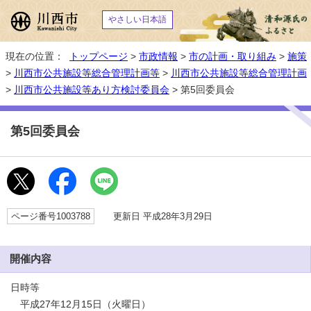
やさしい日本語
現在の位置：
トップページ
>
市政情報
>
市の計画・取り組み
>
施策
>
川西市公共施設等総合管理計画等
>
川西市公共施設等総合管理計画
>
川西市公共施設等あり方検討委員会
> 第5回委員会
第5回委員会
ページ番号1003788
更新日 平成28年3月29日
開催内容
日時等
平成27年12月15日（火曜日）