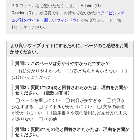
PDFファイルをご覧いただくには、「Adobe（R）
Reader（R）」が必要です。お持ちでないかたは
アドビシステ
ムズ社のサイト（新しいウィンドウ）
からダウンロード（無
料）してください。
より良いウェブサイトにするために、ページのご感想をお聞
かせください。
質問1：このページは分かりやすかったですか？
(1)分かりやすかった
(2)どちらともいえない
(3)分かりにくかった
質問2：質問1で(2)(3)と回答されたかたは、理由をお聞か
せください。（複数回答可）
ページを探しにくい
内容が多すぎる
内容が
少なすぎる
タイトルが分かりにくい
文章の表現
が分かりにくい
箇条書きや表の活用など見せ方の工夫
が足りない
その他
質問3：質問2でその他と回答されたかたは、理由をお聞か
せください。