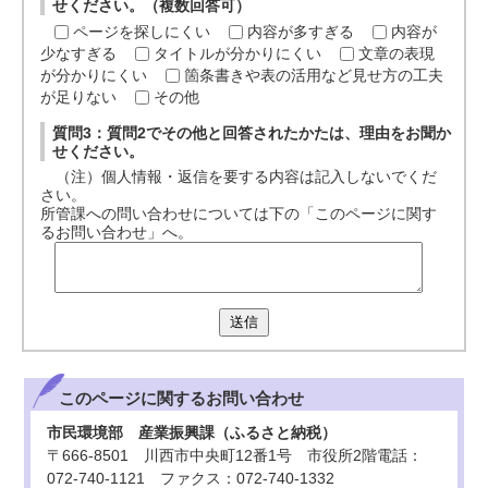
せください。（複数回答可）
ページを探しにくい
内容が多すぎる
内容が
少なすぎる
タイトルが分かりにくい
文章の表現
が分かりにくい
箇条書きや表の活用など見せ方の工夫
が足りない
その他
質問3：質問2でその他と回答されたかたは、理由をお聞か
せください。
（注）個人情報・返信を要する内容は記入しないでくだ
さい。
所管課への問い合わせについては下の「このページに関す
るお問い合わせ」へ。
送信
このページに関する
お問い合わせ
市民環境部 産業振興課（ふるさと納税）
〒666-8501 川西市中央町12番1号 市役所2階電話：
072-740-1121 ファクス：072-740-1332