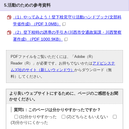
5.活動のための参考資料
（1）やってみよう！登下校見守り活動ハンドブック(文部科
学省作成) （PDF 3.0MB）
（2）登下校時の誘導の手引き(川西市交通政策課・川西警察
署作成) （PDF 1000.9KB）
PDFファイルをご覧いただくには、「Adobe（R）
Reader（R）」が必要です。お持ちでないかたは
アドビシステ
ムズ社のサイト（新しいウィンドウ）
からダウンロード（無
料）してください。
より良いウェブサイトにするために、ページのご感想をお聞
かせください。
質問1：このページは分かりやすかったですか？
(1)分かりやすかった
(2)どちらともいえない
(3)分かりにくかった