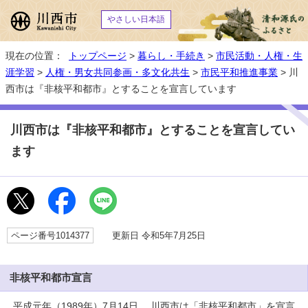
やさしい日本語
現在の位置：
トップページ
>
暮らし・手続き
>
市民活動・人権・生
涯学習
>
人権・男女共同参画・多文化共生
>
市民平和推進事業
> 川
西市は『非核平和都市』とすることを宣言しています
川西市は『非核平和都市』とすることを宣言してい
ます
ページ番号1014377
更新日 令和5年7月25日
非核平和都市宣言
平成元年（1989年）7月14日 、川西市は「非核平和都市」を宣言