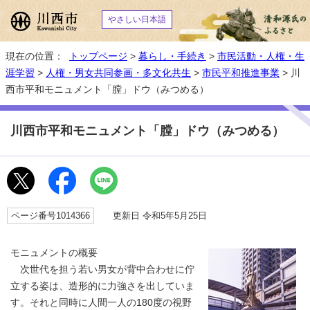
やさしい日本語
現在の位置：
トップページ
>
暮らし・手続き
>
市民活動・人権・生
涯学習
>
人権・男女共同参画・多文化共生
>
市民平和推進事業
> 川
西市平和モニュメント「膛」ドウ（みつめる）
川西市平和モニュメント「膛」ドウ（みつめる）
ページ番号1014366
更新日 令和5年5月25日
モニュメントの概要
次世代を担う若い男女が背中合わせに佇
立する姿は、造形的に力強さを出していま
す。それと同時に人間一人の180度の視野