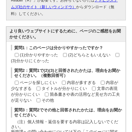
Reader（R）」が必要です。お持ちでないかたは
アドビシステ
ムズ社のサイト（新しいウィンドウ）
からダウンロード（無
料）してください。
より良いウェブサイトにするために、ページのご感想をお聞
かせください。
質問1：このページは分かりやすかったですか？
(1)分かりやすかった
(2)どちらともいえない
(3)分かりにくかった
質問2：質問1で(2)(3)と回答されたかたは、理由をお聞か
せください。（複数回答可）
ページを探しにくい
内容が多すぎる
内容が
少なすぎる
タイトルが分かりにくい
文章の表現
が分かりにくい
箇条書きや表の活用など見せ方の工夫
が足りない
その他
質問3：質問2でその他と回答されたかたは、理由をお聞か
せください。
（注）個人情報・返信を要する内容は記入しないでくだ
さい。
所管課への問い合わせについては下の「このページに関す