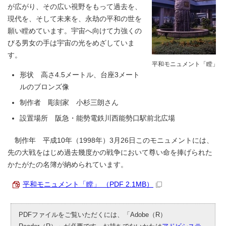
が広がり、その広い視野をもって過去を、
現代を、そして未来を、永劫の平和の世を
願い瞠めています。宇宙へ向けて力強くの
びる男女の手は宇宙の光をめざしていま
す。
平和モニュメント「瞠」
形状 高さ4.5メートル、台座3メート
ルのブロンズ像
制作者 彫刻家 小杉三朗さん
設置場所 阪急・能勢電鉄川西能勢口駅前北広場
制作年 平成10年（1998年）3月26日このモニュメントには、
先の大戦をはじめ過去幾度かの戦争において尊い命を捧げられた
かたがたの名簿が納められています。
平和モニュメント「瞠」 （PDF 2.1MB）
PDFファイルをご覧いただくには、「Adobe（R）