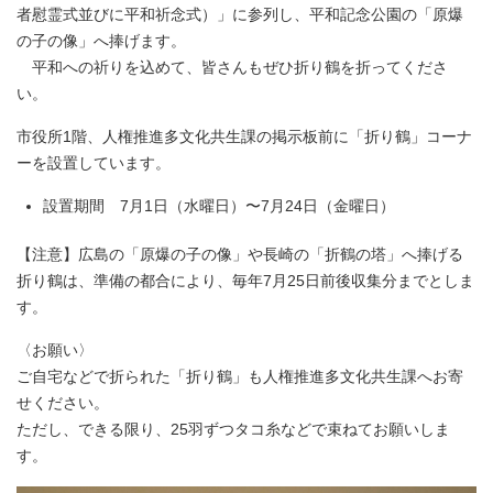
者慰霊式並びに平和祈念式）」に参列し、平和記念公園の「原爆
の子の像」へ捧げます。
平和への祈りを込めて、皆さんもぜひ折り鶴を折ってくださ
い。
市役所1階、人権推進多文化共生課の掲示板前に「折り鶴」コーナ
ーを設置しています。
設置期間 7月1日（水曜日）〜7月24日（金曜日）
【注意】広島の「原爆の子の像」や長崎の「折鶴の塔」へ捧げる
折り鶴は、準備の都合により、毎年7月25日前後収集分までとしま
す。
〈お願い〉
ご自宅などで折られた「折り鶴」も人権推進多文化共生課へお寄
せください。
ただし、できる限り、25羽ずつタコ糸などで束ねてお願いしま
す。