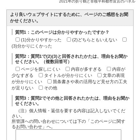
2021年の折り鶴と非核平和都市宣言のパネル
より良いウェブサイトにするために、ページのご感想をお聞
かせください。
質問1：このページは分かりやすかったですか？
(1)分かりやすかった
(2)どちらともいえない
(3)分かりにくかった
質問2：質問1で(2)(3)と回答されたかたは、理由をお聞か
せください。（複数回答可）
ページを探しにくい
内容が多すぎる
内容が
少なすぎる
タイトルが分かりにくい
文章の表現
が分かりにくい
箇条書きや表の活用など見せ方の工夫
が足りない
その他
質問3：質問2でその他と回答されたかたは、理由をお聞か
せください。
（注）個人情報・返信を要する内容は記入しないでくだ
さい。
所管課への問い合わせについては下の「このページに関す
るお問い合わせ」へ。