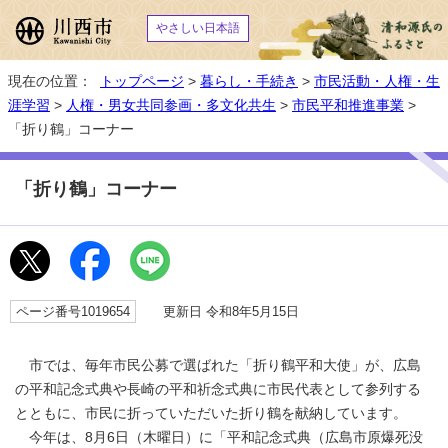
やさしい日本語
現在の位置：
トップページ
>
暮らし・手続き
>
市民活動・人権・生
涯学習
>
人権・男女共同参画・多文化共生
>
市民平和推進事業
>
「折り鶴」コーナー
「折り鶴」コーナー
ページ番号1019654
更新日 令和8年5月15日
市では、毎年市民公募で選ばれた「折り鶴平和大使」が、広島
の平和記念式典や長崎の平和祈念式典に市民代表として参列する
とともに、市民に折っていただいた折り鶴を献納しています。
今年は、8月6日（木曜日）に「平和記念式典（広島市原爆死没