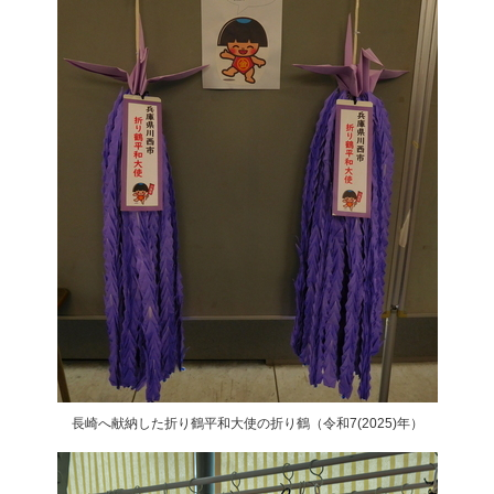
長崎へ献納した折り鶴平和大使の折り鶴（令和7(2025)年）