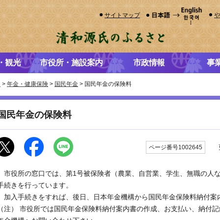
サイトマップ
・観光
市役所・施設案内
市政情報
事
き
>
年金・健康保険
>
国民年金
> 国民年金の保険料
国民年金の保険料
更
ページ番号1002645
市役所の窓口では、第1号被保険者（農業、自営業、学生、無職の人な
手続きを行っています。
加入手続きをすれば、後日、日本年金機構から国民年金保険料納付案
（注） 市役所では国民年金保険料納付案内書の作成、お支払い、納付