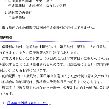
口座振替の開始・変更・廃止
年金事務所・金融機関・ゆうちょ銀行
納付書の再発行
年金事務所
市役所内の金融機関では国民年金保険料の納付はできません。
前納割引
保険料の納付には前納の制度があり、毎月納付（早割）、6カ月前納、
納できます。また、口座振替の割引制度もあります。
通常の各月払いは翌月末日（休日の場合は翌営業日）に振り替えられま
を選択することにより割引されるものです。口座振替による1・2年前
書払い）よりもお得になります。
前納期間中に60歳到達、国民年金任意加入または特例任意加入の終了
いる場合の前納期間は、資格喪失予定年月日の前月までとなります。
残高不足で振り替えられなかった場合、翌年3月までは自動的に毎月納
わります。
日本年金機構
（外部リンク）