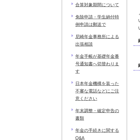
合算対象期間について
免除申請・学生納付特
例申請は郵送で
尼崎年金事務所による
出張相談
年金手帳が基礎年金番
号通知書へ切替わりま
す
日本年金機構を装った
不審な電話などにご注
意ください
年末調整・確定申告の
書類
年金の手続きに関する
Q&A