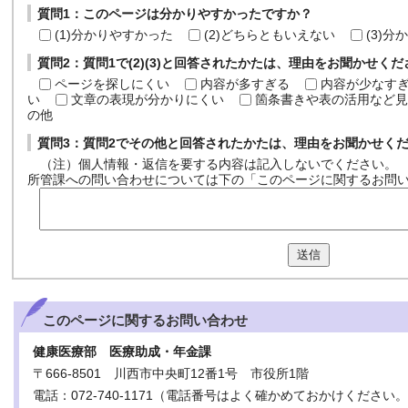
質問1：このページは分かりやすかったですか？
(1)分かりやすかった
(2)どちらともいえない
(3)
質問2：質問1で(2)(3)と回答されたかたは、理由をお聞かせく
ページを探しにくい
内容が多すぎる
内容が少なす
い
文章の表現が分かりにくい
箇条書きや表の活用など見
の他
質問3：質問2でその他と回答されたかたは、理由をお聞かせく
（注）個人情報・返信を要する内容は記入しないでください。
所管課への問い合わせについては下の「このページに関するお問
送信
このページに関する
お問い合わせ
健康医療部 医療助成・年金課
〒666-8501 川西市中央町12番1号 市役所1階
電話：072-740-1171（電話番号はよく確かめておかけください