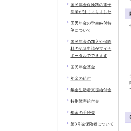
国民年金保険料の電子
決済がはじまりました
国民年金の学生納付特
例について
国民年金の加入や保険
料の免除申請がマイナ
ポータルでできます
国民年金基金
年金の給付
年金生活者支援給付金
特別障害給付金
年金の手続先
第3号被保険者について