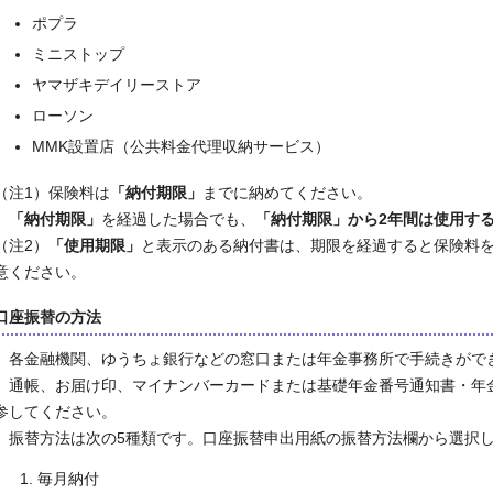
ポプラ
ミニストップ
ヤマザキデイリーストア
ローソン
MMK設置店（公共料金代理収納サービス）
（注1）保険料は
「納付期限」
までに納めてください。
「納付期限」
を経過した場合でも、
「納付期限」から2年間は使用す
（注2）
「使用期限」
と表示のある納付書は、期限を経過すると保険料
意ください。
口座振替の方法
各金融機関、ゆうちょ銀行などの窓口または年金事務所で手続きがで
通帳、お届け印、マイナンバーカードまたは基礎年金番号通知書・年
参してください。
振替方法は次の5種類です。口座振替申出用紙の振替方法欄から選択
毎月納付