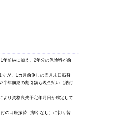
1年前納に加え、2年分の保険料が前
すが、1カ月前倒しの当月末日振替
納や半年前納の割引額も現金払い（納付
により資格喪失予定年月日が確定して
付の口座振替（割引なし）に切り替