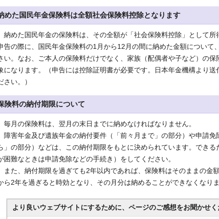
納めた国民年金保険料は全額社会保険料控除となります
納めた国民年金の保険料は、その全額が「社会保険料控除」として所
申告の際に、国民年金保険料の1月から12月の間に納めた金額について
さい。なお、ご本人の保険料だけでなく、家族（配偶者や子など）の保
象になります。（申告には控除証明書が必要です。日本年金機構より送
ださい。）
保険料の納付期限について
毎月の保険料は、翌月の末日までに納めなければなりません。
障害年金及び遺族年金の納付要件（「前々月まで」の部分）や申請免
ら」の部分）などは、この納付期限をもとに決められています。できる
が困難なときは申請免除などの手続き）をしてください。
また、納付期限を過ぎても2年以内であれば、保険料はそのままの金額
から2年を過ぎると時効となり、その月分は納めることができなくなり
より良いウェブサイトにするために、ページのご感想をお聞かせく