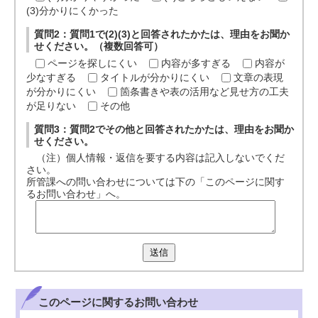
(3)分かりにくかった
質問2：質問1で(2)(3)と回答されたかたは、理由をお聞か
せください。（複数回答可）
ページを探しにくい
内容が多すぎる
内容が
少なすぎる
タイトルが分かりにくい
文章の表現
が分かりにくい
箇条書きや表の活用など見せ方の工夫
が足りない
その他
質問3：質問2でその他と回答されたかたは、理由をお聞か
せください。
（注）個人情報・返信を要する内容は記入しないでくだ
さい。
所管課への問い合わせについては下の「このページに関す
るお問い合わせ」へ。
送信
このページに関する
お問い合わせ