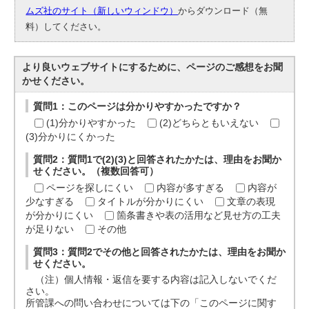
ムズ社のサイト（新しいウィンドウ）
からダウンロード（無
料）してください。
より良いウェブサイトにするために、ページのご感想をお聞
かせください。
質問1：このページは分かりやすかったですか？
(1)分かりやすかった
(2)どちらともいえない
(3)分かりにくかった
質問2：質問1で(2)(3)と回答されたかたは、理由をお聞か
せください。（複数回答可）
ページを探しにくい
内容が多すぎる
内容が
少なすぎる
タイトルが分かりにくい
文章の表現
が分かりにくい
箇条書きや表の活用など見せ方の工夫
が足りない
その他
質問3：質問2でその他と回答されたかたは、理由をお聞か
せください。
（注）個人情報・返信を要する内容は記入しないでくだ
さい。
所管課への問い合わせについては下の「このページに関す