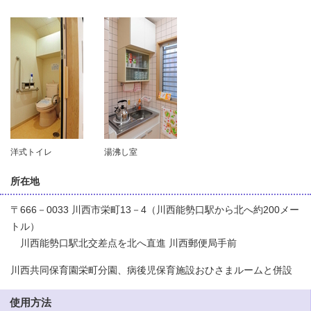
洋式トイレ
湯沸し室
所在地
〒666－0033 川西市栄町13－4（川西能勢口駅から北へ約200メー
トル）
川西能勢口駅北交差点を北へ直進 川西郵便局手前
川西共同保育園栄町分園、病後児保育施設おひさまルームと併設
使用方法