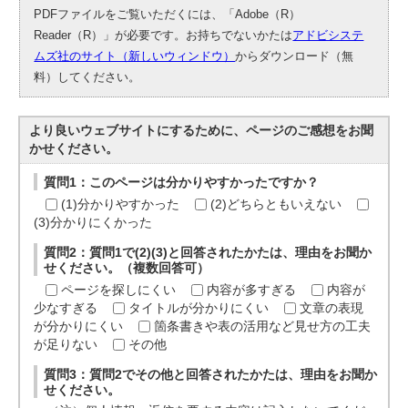
PDFファイルをご覧いただくには、「Adobe（R）
Reader（R）」が必要です。お持ちでないかたは
アドビシステ
ムズ社のサイト（新しいウィンドウ）
からダウンロード（無
料）してください。
より良いウェブサイトにするために、ページのご感想をお聞
かせください。
質問1：このページは分かりやすかったですか？
(1)分かりやすかった
(2)どちらともいえない
(3)分かりにくかった
質問2：質問1で(2)(3)と回答されたかたは、理由をお聞か
せください。（複数回答可）
ページを探しにくい
内容が多すぎる
内容が
少なすぎる
タイトルが分かりにくい
文章の表現
が分かりにくい
箇条書きや表の活用など見せ方の工夫
が足りない
その他
質問3：質問2でその他と回答されたかたは、理由をお聞か
せください。