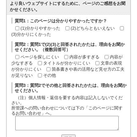
より良いウェブサイトにするために、ページのご感想をお聞
かせください。
質問1：このページは分かりやすかったですか？
(1)分かりやすかった
(2)どちらともいえない
(3)分かりにくかった
質問2：質問1で(2)(3)と回答されたかたは、理由をお聞か
せください。（複数回答可）
ページを探しにくい
内容が多すぎる
内容が
少なすぎる
タイトルが分かりにくい
文章の表現
が分かりにくい
箇条書きや表の活用など見せ方の工夫
が足りない
その他
質問3：質問2でその他と回答されたかたは、理由をお聞か
せください。
（注）個人情報・返信を要する内容は記入しないでくだ
さい。
所管課への問い合わせについては下の「このページに関す
るお問い合わせ」へ。