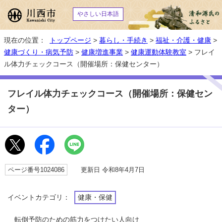
やさしい日本語
現在の位置：
トップページ
>
暮らし・手続き
>
福祉・介護・健康
>
健康づくり・病気予防
>
健康増進事業
>
健康運動体験教室
> フレイ
ル体力チェックコース（開催場所：保健センター）
フレイル体力チェックコース（開催場所：保健セン
ター）
ページ番号1024086
更新日 令和8年4月7日
イベントカテゴリ：
健康・保健
転倒予防のための筋力をつけたい人向け