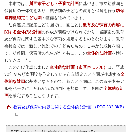
本市では、
川西市子ども・子育て計画
に基づき、市立幼稚園と
保育所の一体化を図り、就学前の子どもの教育と保育を行う
幼保
連携型認定こども園
の整備を進めています。
幼保連携型認定こども園では、園ごとに
教育及び保育の内容に
関する全体的な計画
の作成が義務づけられており、当該園の教育
及び保育に関する基本的な事項を規定するものとなります。教育
委員会では、新しい施設での子どもたちのすこやかな成長を願っ
て、幼稚園、保育所の先生がたと共に、この
全体的な計画
を検討
してきました。
このたび作成しました
全体的な計画（市基本モデル）
は、平成
30年から順次開設を予定している市立認定こども園が作成する
全
体的な計画
の基本となるもので、各こども園は、この市基本モデ
ルをベースに、それぞれの独自性を加味して、各園の
全体的な計
画
を策定することとなります。
教育及び保育の内容に関する全体的な計画 （PDF 333.8KB）
PDFファイルをご覧いただくには、「Adobe（R）