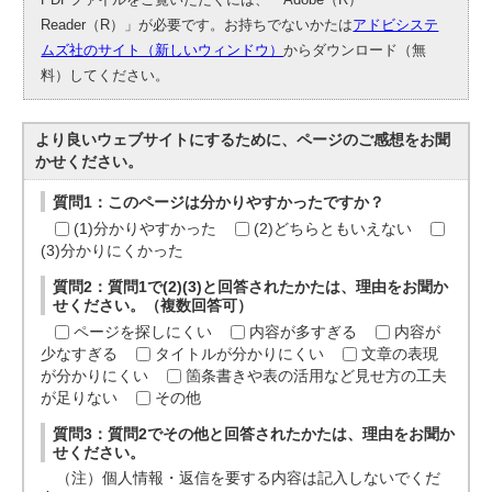
Reader（R）」が必要です。お持ちでないかたは
アドビシステ
ムズ社のサイト（新しいウィンドウ）
からダウンロード（無
料）してください。
より良いウェブサイトにするために、ページのご感想をお聞
かせください。
質問1：このページは分かりやすかったですか？
(1)分かりやすかった
(2)どちらともいえない
(3)分かりにくかった
質問2：質問1で(2)(3)と回答されたかたは、理由をお聞か
せください。（複数回答可）
ページを探しにくい
内容が多すぎる
内容が
少なすぎる
タイトルが分かりにくい
文章の表現
が分かりにくい
箇条書きや表の活用など見せ方の工夫
が足りない
その他
質問3：質問2でその他と回答されたかたは、理由をお聞か
せください。
（注）個人情報・返信を要する内容は記入しないでくだ