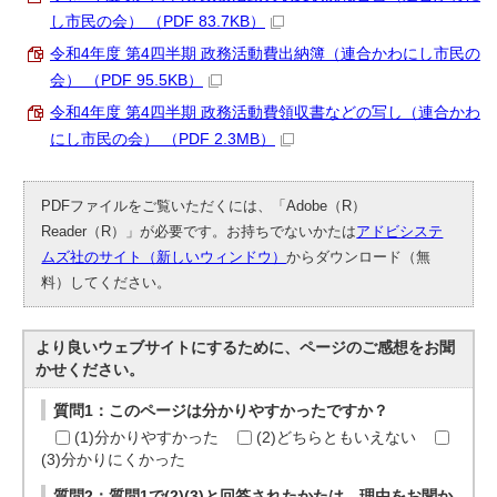
し市民の会） （PDF 83.7KB）
令和4年度 第4四半期 政務活動費出納簿（連合かわにし市民の
会） （PDF 95.5KB）
令和4年度 第4四半期 政務活動費領収書などの写し（連合かわ
にし市民の会） （PDF 2.3MB）
PDFファイルをご覧いただくには、「Adobe（R）
Reader（R）」が必要です。お持ちでないかたは
アドビシステ
ムズ社のサイト（新しいウィンドウ）
からダウンロード（無
料）してください。
より良いウェブサイトにするために、ページのご感想をお聞
かせください。
質問1：このページは分かりやすかったですか？
(1)分かりやすかった
(2)どちらともいえない
(3)分かりにくかった
質問2：質問1で(2)(3)と回答されたかたは、理由をお聞か