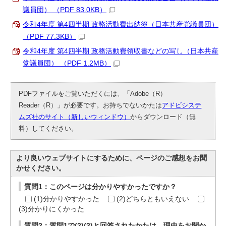
議員団） （PDF 83.0KB）
令和4年度 第4四半期 政務活動費出納簿（日本共産党議員団）
（PDF 77.3KB）
令和4年度 第4四半期 政務活動費領収書などの写し（日本共産
党議員団） （PDF 1.2MB）
PDFファイルをご覧いただくには、「Adobe（R）
Reader（R）」が必要です。お持ちでないかたは
アドビシステ
ムズ社のサイト（新しいウィンドウ）
からダウンロード（無
料）してください。
より良いウェブサイトにするために、ページのご感想をお聞
かせください。
質問1：このページは分かりやすかったですか？
(1)分かりやすかった
(2)どちらともいえない
(3)分かりにくかった
質問2：質問1で(2)(3)と回答されたかたは、理由をお聞か