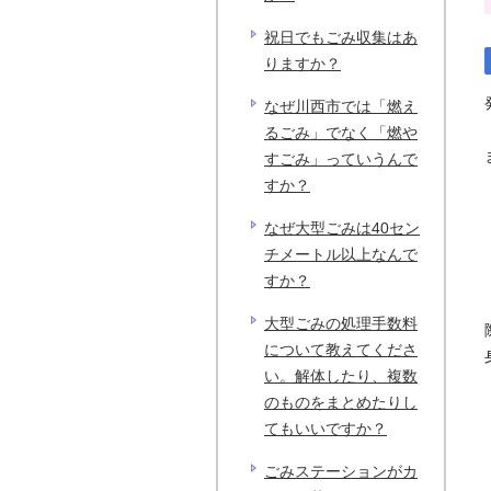
祝日でもごみ収集はあ
りますか？
なぜ川西市では「燃え
るごみ」でなく「燃や
すごみ」っていうんで
すか？
なぜ大型ごみは40セン
チメートル以上なんで
すか？
大型ごみの処理手数料
について教えてくださ
い。解体したり、複数
のものをまとめたりし
てもいいですか？
ごみステーションがカ