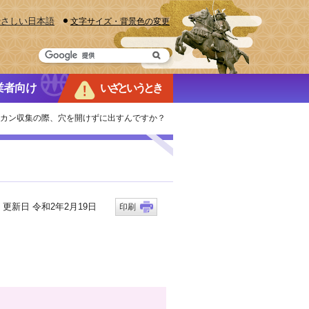
やさしい日本語
文字サイズ・背景色の変更
業者向け
いざというとき
ーカン収集の際、穴を開けずに出すんですか？
新日 令和2年2月19日
印刷