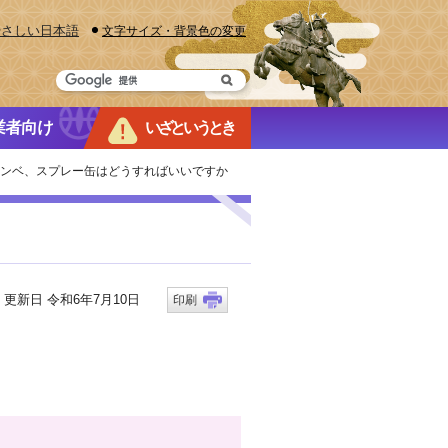
やさしい日本語
文字サイズ・背景色の変更
業者向け
いざというとき
ボンベ、スプレー缶はどうすればいいですか
新日 令和6年7月10日
印刷