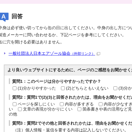
回答
中身は必ず使い切ってから缶の日に出してください。中身の出し方につ
製造メーカーに問い合わせるか、下記ページを参考にしてください。
缶に穴を開ける必要はありません。
一般社団法人日本エアゾール協会
（外部リンク）
より良いウェブサイトにするために、ページのご感想をお聞かせく
質問1：このページは分かりやすかったですか？
(1)分かりやすかった
(2)どちらともいえない
(3)
質問2：質問1で(2)(3)と回答されたかたは、理由をお聞かせく
ページを探しにくい
内容が多すぎる
内容が少なす
い
文章の表現が分かりにくい
箇条書きや表の活用など見
の他
質問3：質問2でその他と回答されたかたは、理由をお聞かせく
（注）個人情報・返信を要する内容は記入しないでください。