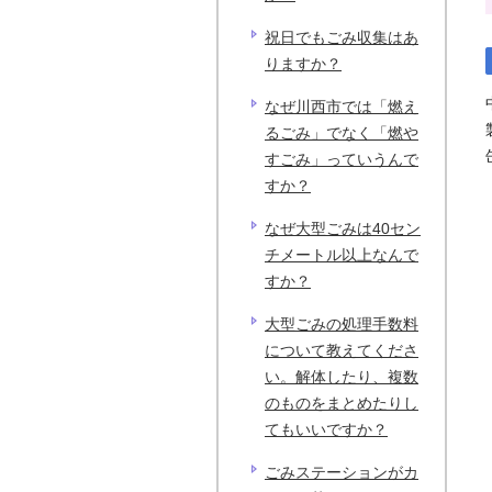
祝日でもごみ収集はあ
りますか？
なぜ川西市では「燃え
るごみ」でなく「燃や
すごみ」っていうんで
すか？
なぜ大型ごみは40セン
チメートル以上なんで
すか？
大型ごみの処理手数料
について教えてくださ
い。解体したり、複数
のものをまとめたりし
てもいいですか？
ごみステーションがカ