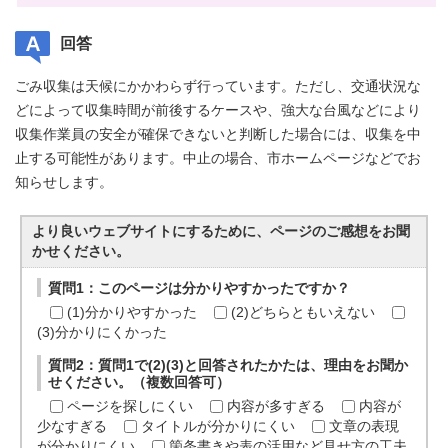
回答
ごみ収集は天候にかかわらず行っています。ただし、交通状況な
どによって収集時間が前後するケースや、強大な台風などにより
収集作業員の安全が確保できないと判断した場合には、収集を中
止する可能性があります。中止の場合、市ホームページなどでお
知らせします。
より良いウェブサイトにするために、ページのご感想をお聞
かせください。
質問1：このページは分かりやすかったですか？
(1)分かりやすかった
(2)どちらともいえない
(3)分かりにくかった
質問2：質問1で(2)(3)と回答されたかたは、理由をお聞か
せください。（複数回答可）
ページを探しにくい
内容が多すぎる
内容が
少なすぎる
タイトルが分かりにくい
文章の表現
が分かりにくい
箇条書きや表の活用など見せ方の工夫