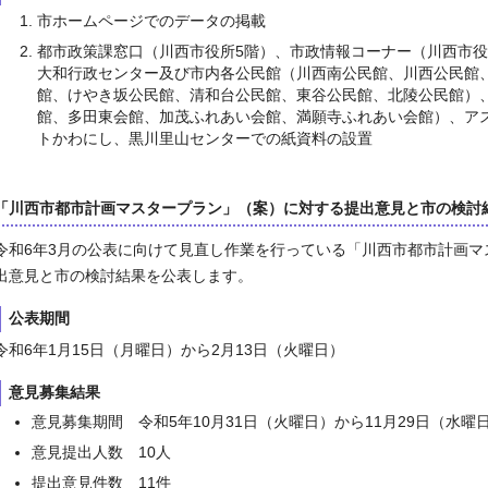
市ホームページでのデータの掲載
都市政策課窓口（川西市役所5階）、市政情報コーナー（川西市役
大和行政センター及び市内各公民館（川西南公民館、川西公民館
館、けやき坂公民館、清和台公民館、東谷公民館、北陵公民館）
館、多田東会館、加茂ふれあい会館、満願寺ふれあい会館）、ア
トかわにし、黒川里山センターでの紙資料の設置
「川西市都市計画マスタープラン」（案）に対する提出意見と市の検討
令和6年3月の公表に向けて見直し作業を行っている「川西市都市計画
出意見と市の検討結果を公表します。
公表期間
令和6年1月15日（月曜日）から2月13日（火曜日）
意見募集結果
意見募集期間 令和5年10月31日（火曜日）から11月29日（水曜
意見提出人数 10人
提出意見件数 11件