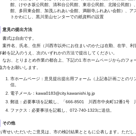
館、けやき坂公民館、清和台公民館、東谷公民館、北陵公民館）
館、多田東会館、加茂ふれあい会館、満願寺ふれあい会館）、ア
トかわにし、黒川里山センターでの紙資料の設置
意見の提出方法
書式は自由です。
案件名、氏名、住所（川西市以外にお住まいのかたは在勤、在学、利
年齢を記入のうえ、次のいずれかの方法で提出してください。
なお、とりまとめ作業の都合上、下記の1.市ホームページからのフォー
協力をお願いします。
市ホームページ：意見提出提出用フォーム（上記各計画ごとのリ
信。
電子メール：kawa0183@city.kawanishi.lg.jp
郵送：必要事項を記載し、「666-8501 川西市中央町12番1
ファクス：必要事項を記載し、072-740-1323に送信。
その他
お寄せいただいたご意見は、市の検討結果とともに公表します。ただし