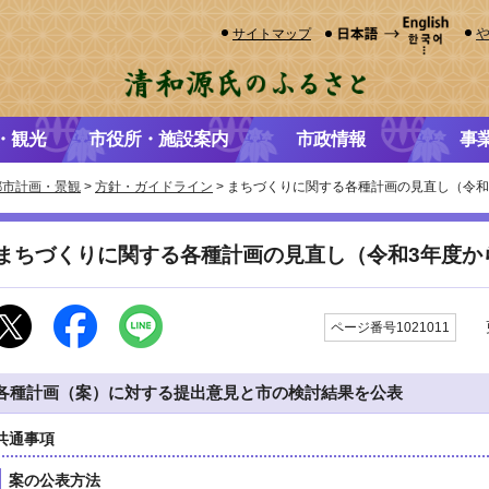
サイトマップ
・観光
市役所・施設案内
市政情報
事
都市計画・景観
>
方針・ガイドライン
> まちづくりに関する各種計画の見直し（令和
まちづくりに関する各種計画の見直し（令和3年度か
更
ページ番号1021011
各種計画（案）に対する提出意見と市の検討結果を公表
共通事項
案の公表方法