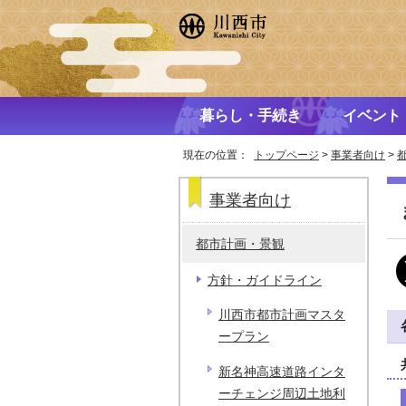
暮らし・手続き
イベント
現在の位置：
トップページ
>
事業者向け
>
事業者向け
都市計画・景観
方針・ガイドライン
川西市都市計画マスタ
ープラン
新名神高速道路インタ
ーチェンジ周辺土地利