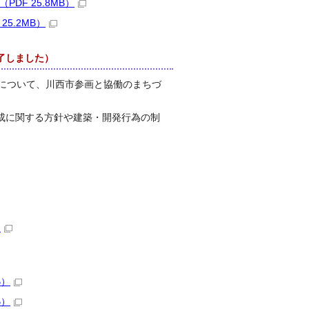
F 25.8MB）
5.2MB）
了しました）
」について、川西市参画と協働のまちづ
成に関する方針や建築・開発行為の制
）
B）
B）