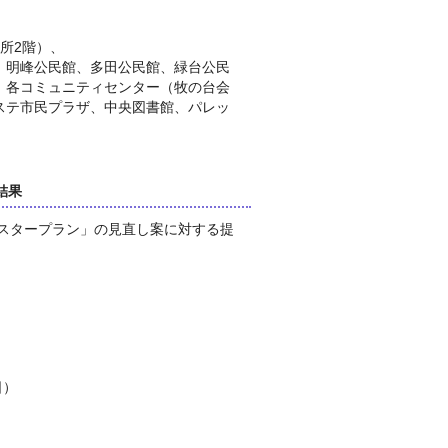
所2階）、
、明峰公民館、多田公民館、緑台公民
、各コミュニティセンター（牧の台会
ステ市民プラザ、中央図書館、パレッ
結果
マスタープラン」の見直し案に対する提
日）