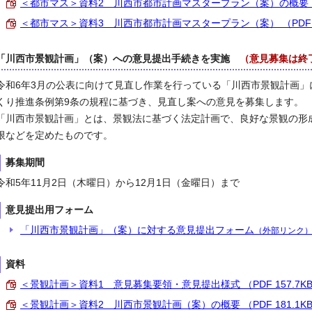
＜都市マス＞資料2 川西市都市計画マスタープラン（案）の概要 （PD
＜都市マス＞資料3 川西市都市計画マスタープラン（案） （PDF 2
「川西市景観計画」（案）への意見提出手続きを実施
（意見募集は終
令和6年3月の公表に向けて見直し作業を行っている「川西市景観計画
くり推進条例第9条の規程に基づき、見直し案への意見を募集します。
「川西市景観計画」とは、景観法に基づく法定計画で、良好な景観の形
限などを定めたものです。
募集期間
令和5年11月2日（木曜日）から12月1日（金曜日）まで
意見提出用フォーム
「川西市景観計画」（案）に対する意見提出フォーム
（外部リンク
資料
＜景観計画＞資料1 意見募集要領・意見提出様式 （PDF 157.7K
＜景観計画＞資料2 川西市景観計画（案）の概要 （PDF 181.1K