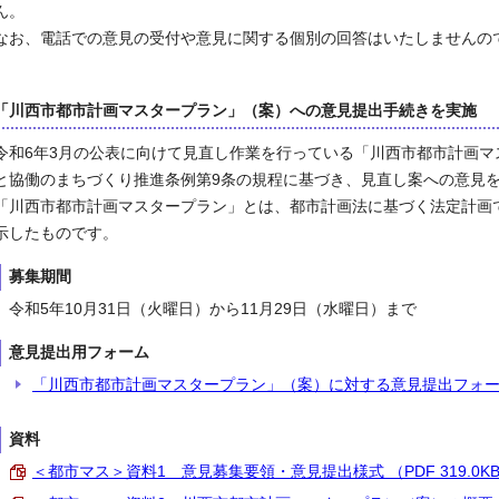
ん。
なお、電話での意見の受付や意見に関する個別の回答はいたしませんの
「川西市都市計画マスタープラン」（案）への意見提出手続きを実施
（
令和6年3月の公表に向けて見直し作業を行っている「川西市都市計画
と協働のまちづくり推進条例第9条の規程に基づき、見直し案への意見
「川西市都市計画マスタープラン」とは、都市計画法に基づく法定計画
示したものです。
募集期間
令和5年10月31日（火曜日）から11月29日（水曜日）まで
意見提出用フォーム
「川西市都市計画マスタープラン」（案）に対する意見提出フォ
資料
＜都市マス＞資料1 意見募集要領・意見提出様式 （PDF 319.0K