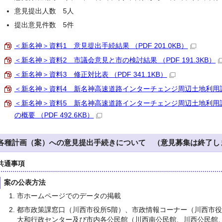
意見提出人数 5人
提出意見件数 5件
＜新名神＞資料1 意見提出手続結果 （PDF 201.0KB）
＜新名神＞資料2 市議会意見と市の検討結果 （PDF 191.3KB）
＜新名神＞資料3 修正対比表 （PDF 341.1KB）
＜新名神＞資料4 新名神高速道路インターチェンジ周辺土地利用計画（
＜新名神＞資料5 新名神高速道路インターチェンジ周辺土地利用
の概要 （PDF 492.6KB）
各種計画（案）への意見提出手続きについて （意見募集は終了し
共通事項
案の公表方法
市ホームページでのデータの掲載
都市政策課窓口（川西市役所5階）、市政情報コーナー（川西市役
大和行政センター及び市内各公民館（川西南公民館、川西公民館