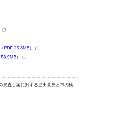
）
F 25.8MB）
8.9MB）
」の見直し案に対する提出意見と市の検
）