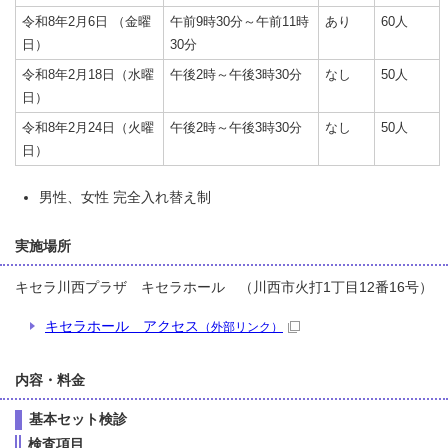
令和8年2月6日 （金曜
午前9時30分～午前11時
あり
60人
日）
30分
令和8年2月18日（水曜
午後2時～午後3時30分
なし
50人
日）
令和8年2月24日（火曜
午後2時～午後3時30分
なし
50人
日）
男性、女性 完全入れ替え制
実施場所
キセラ川西プラザ キセラホール （川西市火打1丁目12番16号）
キセラホール アクセス
（外部リンク）
内容・料金
基本セット検診
検査項目