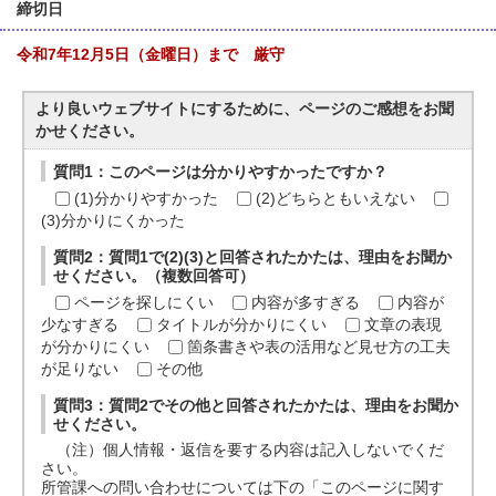
締切日
令和7年12月5日（金曜日）まで 厳守
より良いウェブサイトにするために、ページのご感想をお聞
かせください。
質問1：このページは分かりやすかったですか？
(1)分かりやすかった
(2)どちらともいえない
(3)分かりにくかった
質問2：質問1で(2)(3)と回答されたかたは、理由をお聞か
せください。（複数回答可）
ページを探しにくい
内容が多すぎる
内容が
少なすぎる
タイトルが分かりにくい
文章の表現
が分かりにくい
箇条書きや表の活用など見せ方の工夫
が足りない
その他
質問3：質問2でその他と回答されたかたは、理由をお聞か
せください。
（注）個人情報・返信を要する内容は記入しないでくだ
さい。
所管課への問い合わせについては下の「このページに関す