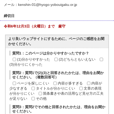
メール：kenshin-01@hyogo-yobouigaku.or.jp
締切日
令和6年12月3日（火曜日）まで 厳守
より良いウェブサイトにするために、ページのご感想をお聞
かせください。
質問1：このページは分かりやすかったですか？
(1)分かりやすかった
(2)どちらともいえない
(3)分かりにくかった
質問2：質問1で(2)(3)と回答されたかたは、理由をお聞か
せください。（複数回答可）
ページを探しにくい
内容が多すぎる
内容が
少なすぎる
タイトルが分かりにくい
文章の表現
が分かりにくい
箇条書きや表の活用など見せ方の工夫
が足りない
その他
質問3：質問2でその他と回答されたかたは、理由をお聞か
せください。