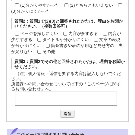
(1)分かりやすかった
(2)どちらともいえない
(3)分かりにくかった
質問2：質問1で(2)(3)と回答されたかたは、理由をお聞か
せください。（複数回答可）
ページを探しにくい
内容が多すぎる
内容が
少なすぎる
タイトルが分かりにくい
文章の表現
が分かりにくい
箇条書きや表の活用など見せ方の工夫
が足りない
その他
質問3：質問2でその他と回答されたかたは、理由をお聞か
せください。
（注）個人情報・返信を要する内容は記入しないでくだ
さい。
所管課への問い合わせについては下の「このページに関す
るお問い合わせ」へ。
送信
このページに関する
お問い合わせ