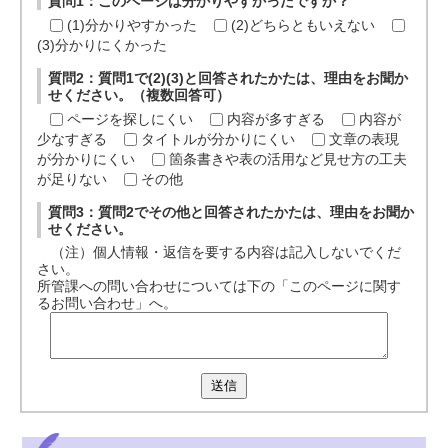
質問1：このページは分かりやすかったですか？
(1)分かりやすかった
(2)どちらともいえない
(3)分かりにくかった
質問2：質問1で(2)(3)と回答されたかたは、理由をお聞か
せください。（複数回答可）
ページを探しにくい
内容が多すぎる
内容が
少なすぎる
タイトルが分かりにくい
文章の表現
が分かりにくい
箇条書きや表の活用など見せ方の工夫
が足りない
その他
質問3：質問2でその他と回答されたかたは、理由をお聞か
せください。
（注）個人情報・返信を要する内容は記入しないでくだ
さい。
所管課への問い合わせについては下の「このページに関す
るお問い合わせ」へ。
送信