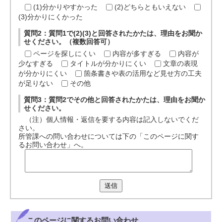
(1)分かりやすかった
(2)どちらともいえない
(3)分かりにくかった
質問2：質問1で(2)(3)と回答されたかたは、理由をお聞か
せください。（複数回答可）
ページを探しにくい
内容が多すぎる
内容が
少なすぎる
タイトルが分かりにくい
文章の表現
が分かりにくい
箇条書きや表の活用など見せ方の工夫
が足りない
その他
質問3：質問2でその他と回答されたかたは、理由をお聞か
せください。
（注）個人情報・返信を要する内容は記入しないでくだ
さい。
所管課への問い合わせについては下の「このページに関す
るお問い合わせ」へ。
送信
このページに関する
お問い合わせ