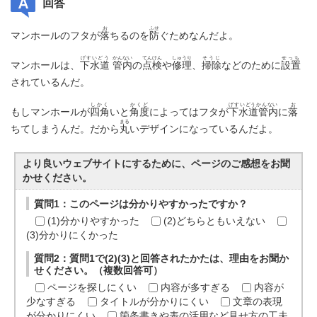
回答
お
ふせ
マンホールのフタが
落
ちるのを
防
ぐためなんだよ。
げすいどう
かんない
てんけん
しゅうり
そうじ
せっち
マンホールは、
下水道
管内
の
点検
や
修理
、
掃除
などのために
設置
されているんだ。
しかく
かくど
げすいどうかんない
お
もしマンホールが
四角
いと
角度
によってはフタが
下水道管内
に
落
まる
ちてしまうんだ。だから
丸
いデザインになっているんだよ。
より良いウェブサイトにするために、ページのご感想をお聞
かせください。
質問1：このページは分かりやすかったですか？
(1)分かりやすかった
(2)どちらともいえない
(3)分かりにくかった
質問2：質問1で(2)(3)と回答されたかたは、理由をお聞か
せください。（複数回答可）
ページを探しにくい
内容が多すぎる
内容が
少なすぎる
タイトルが分かりにくい
文章の表現
が分かりにくい
箇条書きや表の活用など見せ方の工夫