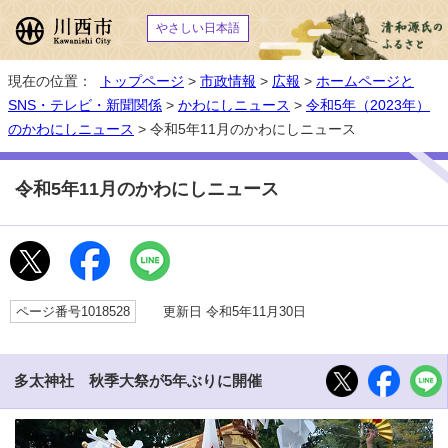
やさしい日本語
現在の位置：
トップページ
>
市政情報
>
広報
>
ホームページと
SNS・テレビ・新聞関係
>
かわにしニュース
>
令和5年（2023年）
のかわにしニュース
> 令和5年11月のかわにしニュース
令和5年11月のかわにしニュース
ページ番号1018528
更新日 令和5年11月30日
多太神社 秋季大祭が5年ぶりに開催