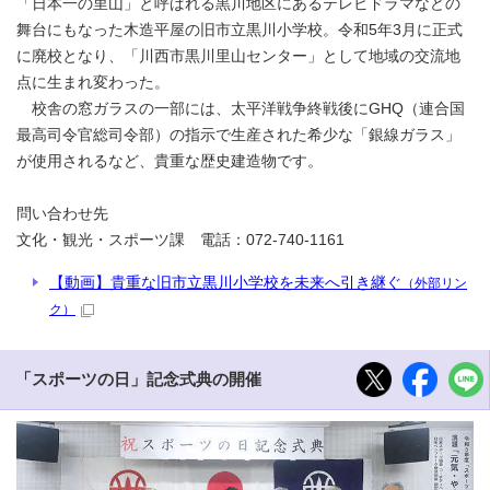
「日本一の里山」と呼ばれる黒川地区にあるテレビドラマなどの
舞台にもなった木造平屋の旧市立黒川小学校。令和5年3月に正式
に廃校となり、「川西市黒川里山センター」として地域の交流地
点に生まれ変わった。
校舎の窓ガラスの一部には、太平洋戦争終戦後にGHQ（連合国
最高司令官総司令部）の指示で生産された希少な「銀線ガラス」
が使用されるなど、貴重な歴史建造物です。
問い合わせ先
文化・観光・スポーツ課 電話：072-740-1161
【動画】貴重な旧市立黒川小学校を未来へ引き継ぐ
（外部リン
ク）
「スポーツの日」記念式典の開催