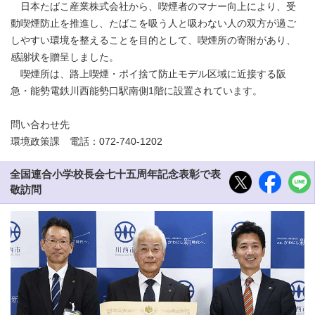
日本たばこ産業株式会社から、喫煙者のマナー向上により、受
動喫煙防止を推進し、たばこを吸う人と吸わない人の双方が過ご
しやすい環境を整えることを目的として、喫煙所の寄附があり、
感謝状を贈呈しました。
喫煙所は、路上喫煙・ポイ捨て防止モデル区域に近接する阪
急・能勢電鉄川西能勢口駅南側1階に設置されています。
問い合わせ先
環境政策課 電話：072-740-1202
全国連合小学校長会七十五周年記念表彰で表
敬訪問