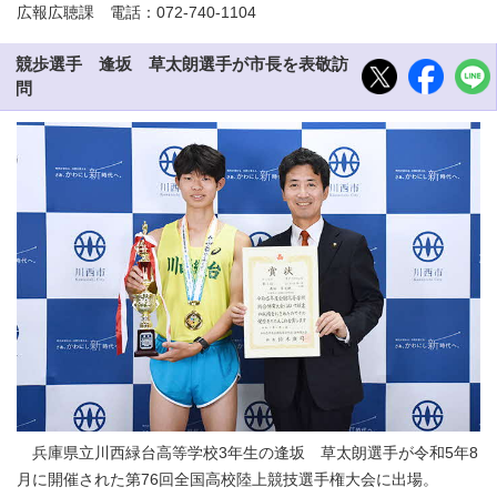
広報広聴課 電話：072-740-1104
競歩選手 逢坂 草太朗選手が市長を表敬訪
問
兵庫県立川西緑台高等学校3年生の逢坂 草太朗選手が令和5年8
月に開催された第76回全国高校陸上競技選手権大会に出場。