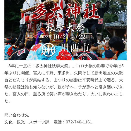
3年に一度の「多太神社秋季大祭」。コロナ禍の影響で今年は5
年ぶりに開催。宮入に平野、東多田、矢問そして新田地区の太鼓
台とだんじりが集結する。まつりの起源は平安時代まで遡る。大
祭の起源は誰も知らないが、親が子へ、子が孫へと引き継いでき
た。宮入の日、至る所で笑い声が響きわたり、大いに賑わいまし
た。
問い合わせ先
文化・観光・スポーツ課 電話：072-740-1161