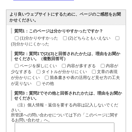
より良いウェブサイトにするために、ページのご感想をお聞
かせください。
質問1：このページは分かりやすかったですか？
(1)分かりやすかった
(2)どちらともいえない
(3)分かりにくかった
質問2：質問1で(2)(3)と回答されたかたは、理由をお聞か
せください。（複数回答可）
ページを探しにくい
内容が多すぎる
内容が
少なすぎる
タイトルが分かりにくい
文章の表現
が分かりにくい
箇条書きや表の活用など見せ方の工夫
が足りない
その他
質問3：質問2でその他と回答されたかたは、理由をお聞か
せください。
（注）個人情報・返信を要する内容は記入しないでくだ
さい。
所管課への問い合わせについては下の「このページに関す
るお問い合わせ」へ。