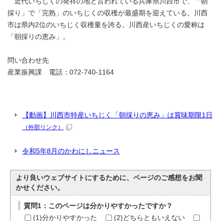
近代いちじくの発祥の地と言われている兵庫県川西市で、「朝
採り」で「完熟」のいちじくの収穫が最盛期を迎えている。川西
市は県内2位のいちじく収穫量を誇る。川西産いちじくの愛称は
「朝採りの恵み」。
問い合わせ先
産業振興課 電話：072-740-1164
【動画】川西市特産いちじく「朝採りの恵み」は賞味期限1日
（外部リンク）
令和5年8月のかわにしニュース
より良いウェブサイトにするために、ページのご感想をお聞
かせください。
質問1：このページは分かりやすかったですか？
(1)分かりやすかった
(2)どちらともいえない