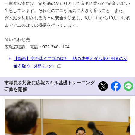
一庫ダム湖には、湖を海のかわりとして産まれ育った“湖産アユ”が
生息しています。それらのアユが元気に大きく育つこと、また、
ダム湖を利用される方々の安全を祈念し、6月中旬から10月中旬頃
までアユのぼりの掲揚を行っています。
問い合わせ先
広報広聴課 電話：072-740-1104
【動画】空を泳ぐアユのぼり 鮎の成長とダム湖利用者の安
全を願う
（外部リンク）
市職員を対象に広報スキル基礎トレーニング
研修を開催