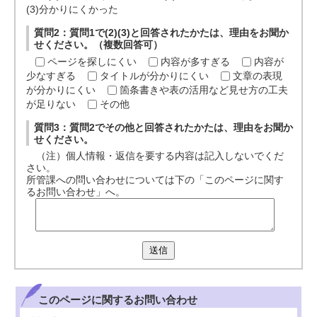
(3)分かりにくかった
質問2：質問1で(2)(3)と回答されたかたは、理由をお聞か
せください。（複数回答可）
ページを探しにくい
内容が多すぎる
内容が
少なすぎる
タイトルが分かりにくい
文章の表現
が分かりにくい
箇条書きや表の活用など見せ方の工夫
が足りない
その他
質問3：質問2でその他と回答されたかたは、理由をお聞か
せください。
（注）個人情報・返信を要する内容は記入しないでくだ
さい。
所管課への問い合わせについては下の「このページに関す
るお問い合わせ」へ。
送信
このページに関する
お問い合わせ