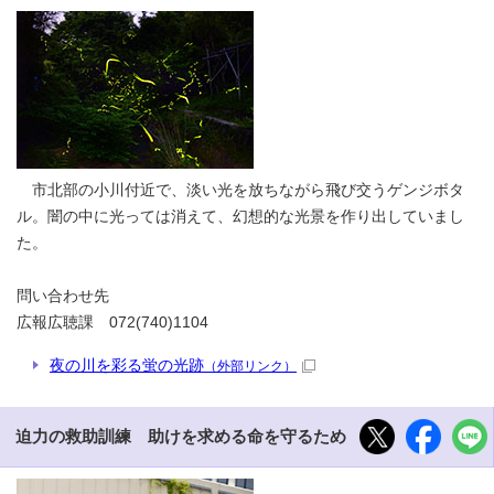
市北部の小川付近で、淡い光を放ちながら飛び交うゲンジボタ
ル。闇の中に光っては消えて、幻想的な光景を作り出していまし
た。
問い合わせ先
広報広聴課 072(740)1104
夜の川を彩る蛍の光跡
（外部リンク）
迫力の救助訓練 助けを求める命を守るため