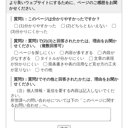
より良いウェブサイトにするために、ページのご感想をお聞
かせください。
質問1：このページは分かりやすかったですか？
(1)分かりやすかった
(2)どちらともいえない
(3)分かりにくかった
質問2：質問1で(2)(3)と回答されたかたは、理由をお聞か
せください。（複数回答可）
ページを探しにくい
内容が多すぎる
内容が
少なすぎる
タイトルが分かりにくい
文章の表現
が分かりにくい
箇条書きや表の活用など見せ方の工夫
が足りない
その他
質問3：質問2でその他と回答されたかたは、理由をお聞か
せください。
（注）個人情報・返信を要する内容は記入しないでくだ
さい。
所管課への問い合わせについては下の「このページに関す
るお問い合わせ」へ。