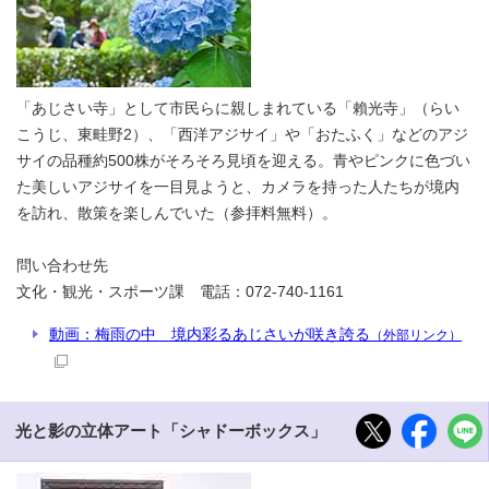
「あじさい寺」として市民らに親しまれている「賴光寺」（らい
こうじ、東畦野2）、「西洋アジサイ」や「おたふく」などのアジ
サイの品種約500株がそろそろ見頃を迎える。青やピンクに色づい
た美しいアジサイを一目見ようと、カメラを持った人たちが境内
を訪れ、散策を楽しんでいた（参拝料無料）。
問い合わせ先
文化・観光・スポーツ課 電話：072-740-1161
動画：梅雨の中 境内彩るあじさいが咲き誇る
（外部リンク）
光と影の立体アート「シャドーボックス」