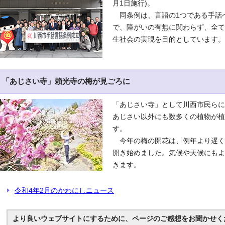
月1日施行)。
同条例は、言語の1つである手話
で、障がいの有無に関わらず、全て
生社会の実現を目的としています。
「あじさい寺」賴光寺の梅が見ごろに
「あじさい寺」として川西市民らに
あじさい以外にも数多くの植物が植
す。
今年の梅の開花は、例年より遅く
開き始めました。気候や天候にもよ
きます。
令和4年2月のかわにしニュース
より良いウェブサイトにするために、ページのご感想をお聞かせく