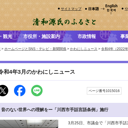
サイトマップ
・観光
市役所・施設案内
市政情報
事
報
>
ホームページとSNS・テレビ・新聞関係
>
かわにしニュース
>
令和4年（202
令和4年3月のかわにしニュース
更
ページ番号1015016
音のない世界への理解をー「川西市手話言語条例」施行
3月25日、市議会で「川西市手話