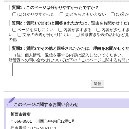
質問1：このページは分かりやすかったですか？
(1)分かりやすかった
(2)どちらともいえない
(3)
質問2：質問1で(2)(3)と回答されたかたは、理由をお聞かせく
ページを探しにくい
内容が多すぎる
内容が少なす
い
文章の表現が分かりにくい
箇条書きや表の活用など見
の他
質問3：質問2でその他と回答されたかたは、理由をお聞かせく
（注）個人情報・返信を要する内容は記入しないでください。
所管課への問い合わせについては下の「このページに関するお問
送信
このページに関する
お問い合わせ
川西市役所
〒666-8501 川西市中央町12番1号
代表電話：072-740-1111