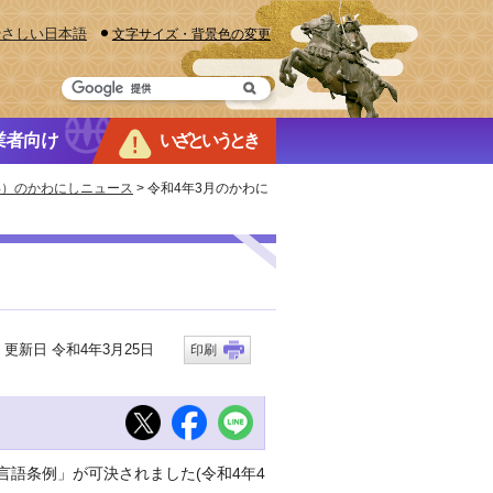
やさしい日本語
文字サイズ・背景色の変更
業者向け
いざというとき
2年）のかわにしニュース
> 令和4年3月のかわに
新日 令和4年3月25日
印刷
言語条例」が可決されました(令和4年4