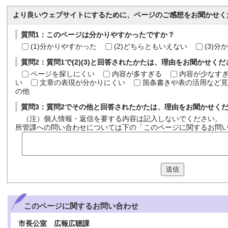
より良いウェブサイトにするために、ページのご感想をお聞かせく
質問1：このページは分かりやすかったですか？
(1)分かりやすかった
(2)どちらともいえない
(3)
質問2：質問1で(2)(3)と回答されたかたは、理由をお聞かせく
ページを探しにくい
内容が多すぎる
内容が少なす
い
文章の表現が分かりにくい
箇条書きや表の活用など見
の他
質問3：質問2でその他と回答されたかたは、理由をお聞かせく
（注）個人情報・返信を要する内容は記入しないでください。
所管課への問い合わせについては下の「このページに関するお問
送信
このページに関する
お問い合わせ
市長公室 広報広聴課