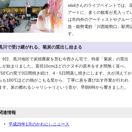
silsilさんのライブペイントで
アートに、多くの観客が見入って
は市内外のアーティストやグループ
急・能勢電鉄「川西能勢口」駅周
す。
黒川で受け継がれる、菊炭の窯出し始まる
9日、黒川地区で炭焼農家を営む今西さん宅で、特産「菊炭」の窯出
しが始まりました。直径10cmほどのクヌギの原木をすき間無く並べ、
750℃の窯で3日間焼き続け、4・5日間蒸し焼きにします。火が消えてか
らも100℃ほどの熱がこもる窯から、丁寧に炭を運び出す作業が行われ
ます。炭の擦れるシャリシャリという音が、早朝6時から響きました。
関連情報
平成29年1月のかわにしニュース