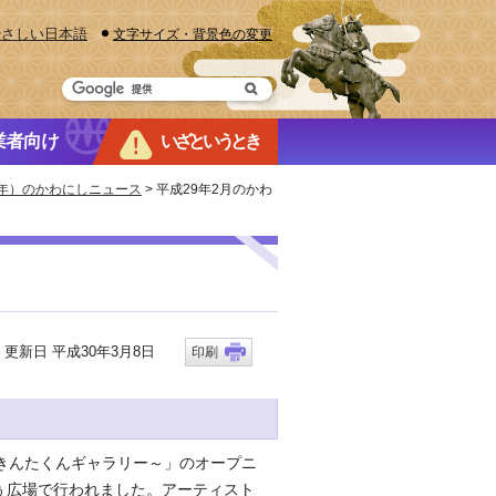
やさしい日本語
文字サイズ・背景色の変更
業者向け
いざというとき
17年）のかわにしニュース
> 平成29年2月のかわ
新日 平成30年3月8日
印刷
きんたくんギャラリー～」のオープニ
ぅ広場で行われました。アーティスト