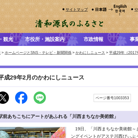
サイトマップ
・観光
市役所・施設案内
市政情報
事
報
>
ホームページとSNS・テレビ・新聞関係
>
かわにしニュース
>
平成29年（20
平成29年2月のかわにしニュース
更
ページ番号1003353
駅前あちこちにアートがあふれる「川西まちなか美術館」
19日、「川西まちなか美術館～
ングイベントがアステ川西ぴぃぷ