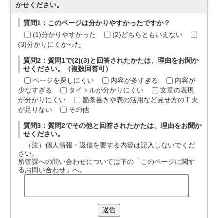
かせください。
質問1：このページは分かりやすかったですか？
(1)分かりやすかった
(2)どちらともいえない
(3)分かりにくかった
質問2：質問1で(2)(3)と回答されたかたは、理由をお聞か
せください。（複数回答可）
ページを探しにくい
内容が多すぎる
内容が
少なすぎる
タイトルが分かりにくい
文章の表現
が分かりにくい
箇条書きや表の活用など見せ方の工夫
が足りない
その他
質問3：質問2でその他と回答されたかたは、理由をお聞か
せください。
（注）個人情報・返信を要する内容は記入しないでくだ
さい。
所管課への問い合わせについては下の「このページに関す
るお問い合わせ」へ。
送信