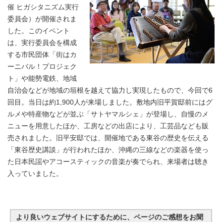
催 ヒガシタニズム実行
委員会）が開催されま
した。このイベント
は、実行委員会を構成
する市民団体「街はカ
ーニバル！プロジェク
ト」や能勢電鉄、地域
自治会などが地域の垣根を越えて協力し実現したもので、今回で6
回目。当日は約1,900人が来場しました。敷地内旧平賀邸前にはグ
ルメや特産物などが並ぶ「サトヤマルシェ」が登場し、自慢のメ
ニューを用意したほか、工房などの出店により、工芸品なども販
売されました。旧平安邸では、開催地である東谷の歴史を伝える
「東谷歴史講談」が行われたほか、沖縄の三線などの楽器を使っ
た日本民謡やアコースティックの音楽が奏でられ、来場者は聴き
入っていました。
より良いウェブサイトにするために、ページのご感想をお聞