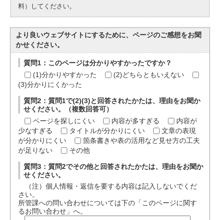
料）してください。
より良いウェブサイトにするために、ページのご感想をお聞
かせください。
質問1：このページは分かりやすかったですか？
(1)分かりやすかった
(2)どちらともいえない
(3)分かりにくかった
質問2：質問1で(2)(3)と回答されたかたは、理由をお聞か
せください。（複数回答可）
ページを探しにくい
内容が多すぎる
内容が
少なすぎる
タイトルが分かりにくい
文章の表現
が分かりにくい
箇条書きや表の活用など見せ方の工夫
が足りない
その他
質問3：質問2でその他と回答されたかたは、理由をお聞か
せください。
（注）個人情報・返信を要する内容は記入しないでくだ
さい。
所管課への問い合わせについては下の「このページに関す
るお問い合わせ」へ。