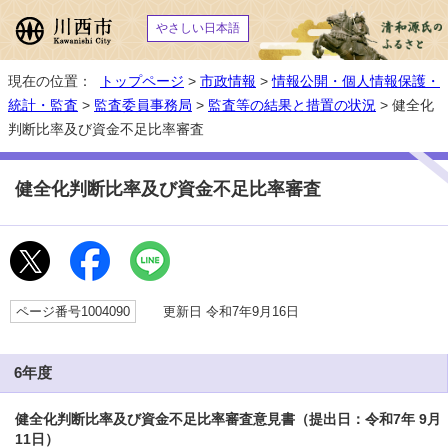
やさしい日本語
現在の位置：
トップページ
>
市政情報
>
情報公開・個人情報保護・
統計・監査
>
監査委員事務局
>
監査等の結果と措置の状況
> 健全化
判断比率及び資金不足比率審査
健全化判断比率及び資金不足比率審査
ページ番号1004090
更新日 令和7年9月16日
6年度
健全化判断比率及び資金不足比率審査意見書（提出日：令和7年 9月
11日）