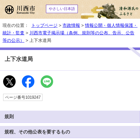
やさしい日本語
現在の位置：
トップページ
>
市政情報
>
情報公開・個人情報保護・
統計・監査
>
川西市電子掲示場（条例、規則等の公布、告示、公告
等の公示）
> 上下水道局
上下水道局
ページ番号1019247
規則
規程、その他公表を要するもの