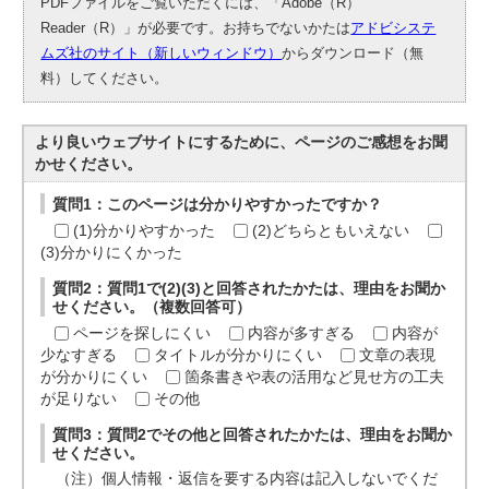
PDFファイルをご覧いただくには、「Adobe（R）
Reader（R）」が必要です。お持ちでないかたは
アドビシステ
ムズ社のサイト（新しいウィンドウ）
からダウンロード（無
料）してください。
より良いウェブサイトにするために、ページのご感想をお聞
かせください。
質問1：このページは分かりやすかったですか？
(1)分かりやすかった
(2)どちらともいえない
(3)分かりにくかった
質問2：質問1で(2)(3)と回答されたかたは、理由をお聞か
せください。（複数回答可）
ページを探しにくい
内容が多すぎる
内容が
少なすぎる
タイトルが分かりにくい
文章の表現
が分かりにくい
箇条書きや表の活用など見せ方の工夫
が足りない
その他
質問3：質問2でその他と回答されたかたは、理由をお聞か
せください。
（注）個人情報・返信を要する内容は記入しないでくだ