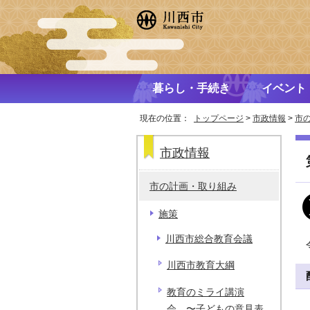
暮らし・手続き
イベント
現在の位置：
トップページ
>
市政情報
>
市
市政情報
市の計画・取り組み
施策
川西市総合教育会議
川西市教育大綱
教育のミライ講演
会 〜子どもの意見表