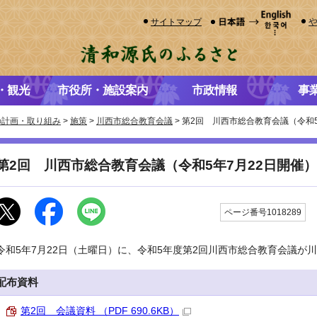
サイトマップ
・観光
市役所・施設案内
市政情報
事
の計画・取り組み
>
施策
>
川西市総合教育会議
> 第2回 川西市総合教育会議（令和5
第2回 川西市総合教育会議（令和5年7月22日開催）
ページ番号1018289
令和5年7月22日（土曜日）に、令和5年度第2回川西市総合教育会議が
配布資料
第2回 会議資料 （PDF 690.6KB）