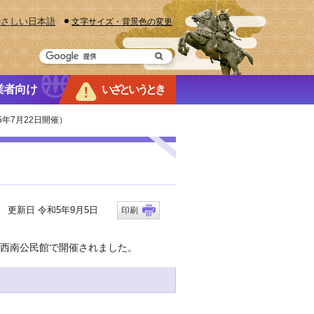
やさしい日本語
文字サイズ・背景色の変更
業者向け
いざというとき
年7月22日開催）
更新日 令和5年9月5日
印刷
川西南公民館で開催されました。