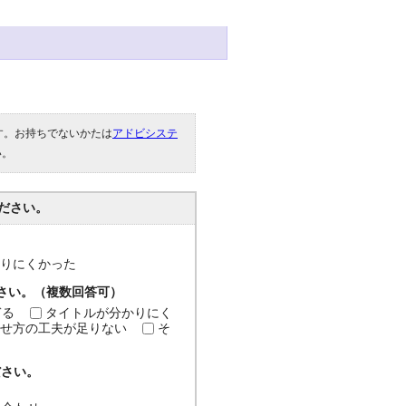
です。お持ちでないかたは
アドビシステ
い。
ださい。
分かりにくかった
ださい。（複数回答可）
ぎる
タイトルが分かりにく
せ方の工夫が足りない
そ
ださい。