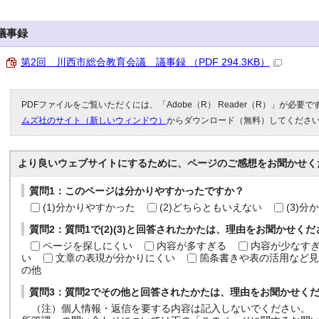
議事録
第2回 川西市総合教育会議 議事録 （PDF 294.3KB）
PDFファイルをご覧いただくには、「Adobe（R） Reader（R）」が必要
ムズ社のサイト（新しいウィンドウ）
からダウンロード（無料）してくださ
より良いウェブサイトにするために、ページのご感想をお聞かせく
質問1：このページは分かりやすかったですか？
(1)分かりやすかった
(2)どちらともいえない
(3)
質問2：質問1で(2)(3)と回答されたかたは、理由をお聞かせく
ページを探しにくい
内容が多すぎる
内容が少なす
い
文章の表現が分かりにくい
箇条書きや表の活用など見
の他
質問3：質問2でその他と回答されたかたは、理由をお聞かせく
（注）個人情報・返信を要する内容は記入しないでください。