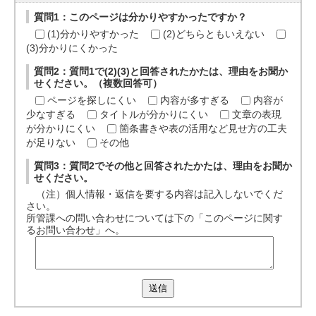
質問1：このページは分かりやすかったですか？
(1)分かりやすかった
(2)どちらともいえない
(3)分かりにくかった
質問2：質問1で(2)(3)と回答されたかたは、理由をお聞か
せください。（複数回答可）
ページを探しにくい
内容が多すぎる
内容が
少なすぎる
タイトルが分かりにくい
文章の表現
が分かりにくい
箇条書きや表の活用など見せ方の工夫
が足りない
その他
質問3：質問2でその他と回答されたかたは、理由をお聞か
せください。
（注）個人情報・返信を要する内容は記入しないでくだ
さい。
所管課への問い合わせについては下の「このページに関す
るお問い合わせ」へ。
送信