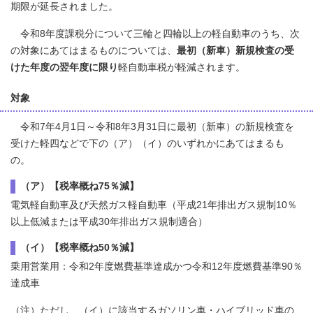
期限が延長されました。
令和8年度課税分について三輪と四輪以上の軽自動車のうち、次
の対象にあてはまるものについては、
最初（新車）新規検査の受
けた年度の翌年度に限り
軽自動車税が軽減されます。
対象
令和7年4月1日～令和8年3月31日に最初（新車）の新規検査を
受けた軽四などで下の（ア）（イ）のいずれかにあてはまるも
の。
（ア）【税率概ね75％減】
電気軽自動車及び天然ガス軽自動車（平成21年排出ガス規制10％
以上低減または平成30年排出ガス規制適合）
（イ）【税率概ね50％減】
乗用営業用：令和2年度燃費基準達成かつ令和12年度燃費基準90％
達成車
（注）ただし、（イ）に該当するガソリン車・ハイブリッド車の