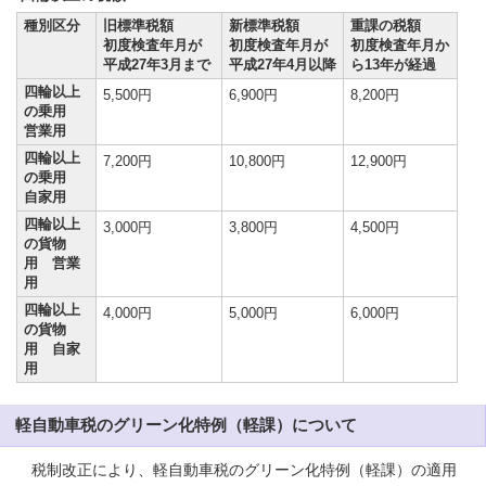
種別区分
旧標準税額
新標準税額
重課の税額
初度検査年月が
初度検査年月が
初度検査年月か
平成27年3月まで
平成27年4月以降
ら13年が経過
四輪以上
5,500円
6,900円
8,200円
の乗用
営業用
四輪以上
7,200円
10,800円
12,900円
の乗用
自家用
四輪以上
3,000円
3,800円
4,500円
の貨物
用 営業
用
四輪以上
4,000円
5,000円
6,000円
の貨物
用 自家
用
軽自動車税のグリーン化特例（軽課）について
税制改正により、軽自動車税のグリーン化特例（軽課）の適用