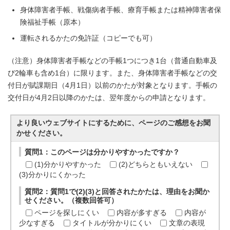
身体障害者手帳、戦傷病者手帳、療育手帳または精神障害者保
険福祉手帳（原本）
運転されるかたの免許証（コピーでも可）
（注意）身体障害者手帳などの手帳1つにつき1台（普通自動車及
び2輪車も含め1台）に限ります。また、身体障害者手帳などの交
付日が賦課期日（4月1日）以前のかたが対象となります。手帳の
交付日が4月2日以降のかたは、翌年度からの申請となります。
より良いウェブサイトにするために、ページのご感想をお聞
かせください。
質問1：このページは分かりやすかったですか？
(1)分かりやすかった
(2)どちらともいえない
(3)分かりにくかった
質問2：質問1で(2)(3)と回答されたかたは、理由をお聞か
せください。（複数回答可）
ページを探しにくい
内容が多すぎる
内容が
少なすぎる
タイトルが分かりにくい
文章の表現