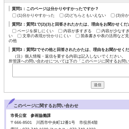
質問1：このページは分かりやすかったですか？
(1)分かりやすかった
(2)どちらともいえない
(3)
質問2：質問1で(2)(3)と回答されたかたは、理由をお聞かせく
ページを探しにくい
内容が多すぎる
内容が少なす
い
文章の表現が分かりにくい
箇条書きや表の活用など見
の他
質問3：質問2でその他と回答されたかたは、理由をお聞かせく
（注）個人情報・返信を要する内容は記入しないでください。
所管課への問い合わせについては下の「このページに関するお問
送信
このページに関する
お問い合わせ
市長公室 参画協働課
〒666-8501 川西市中央町12番1号 市役所4階