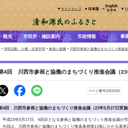
サイトマップ
・観光
市役所・施設案内
市政情報
事
き
>
市民活動・人権・生涯学習
>
参画と協働
>
川西市参画と協働のまちづくり推進会
第4回 川西市参画と協働のまちづくり推進会議（23
更
ページ番号1001530
第4回 川西市参画と協働のまちづくり推進会議（23年5月27日実
平成23年5月27日、4回目となる参画と協働のまちづくり推進会議が
今回は、川西市参画と協働のまちづくり推進条例第13条にかかる基本