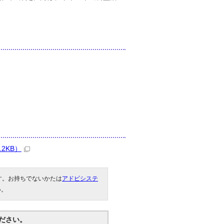
2KB）
です。お持ちでないかたは
アドビシステ
い。
ださい。