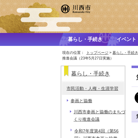
暮らし・手続き
イベント
現在の位置：
トップページ
>
暮らし・手続
推進会議（23年5月27日実施）
暮らし・手続き
市民活動・人権・生涯学習
参画と協働
川西市参画と協働のまちづ
くり推進会議
令和7年度第4回（第56