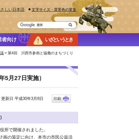
やさしい日本語
文字サイズ・背景色の変更
業者向け
いざというとき
議
> 第4回 川西市参画と協働のまちづくり
年5月27日実施）
新日 平成30年3月8日
印刷
施）
市役所で開催されました。
計画の策定に向け、本市の市民公益活