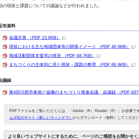
動の現状と課題についての議論などが行われました。
配布資料
会議次第 （PDF 23.0KB）
現状における主な地域団体等の関係イメージ （PDF 40.9KB）
地域活動団体支援等の状況 （PDF 68.7KB）
まちづくりの主体別に見た現状・課題の整理 （PDF 85.9KB）
会議録
第4回川西市参画と協働のまちづくり推進会議 会議録 （PDF 607.
PDFファイルをご覧いただくには、「Adobe（R） Reader（R）」が必要
ムズ社のサイト（新しいウィンドウ）
からダウンロード（無料）してくださ
より良いウェブサイトにするために、ページのご感想をお聞かせく