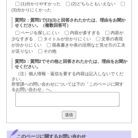
(1)分かりやすかった
(2)どちらともいえない
(3)分かりにくかった
質問2：質問1で(2)(3)と回答されたかたは、理由をお聞か
せください。（複数回答可）
ページを探しにくい
内容が多すぎる
内容が
少なすぎる
タイトルが分かりにくい
文章の表現
が分かりにくい
箇条書きや表の活用など見せ方の工夫
が足りない
その他
質問3：質問2でその他と回答されたかたは、理由をお聞か
せください。
（注）個人情報・返信を要する内容は記入しないでくだ
さい。
所管課への問い合わせについては下の「このページに関す
るお問い合わせ」へ。
送信
このページに関する
お問い合わせ