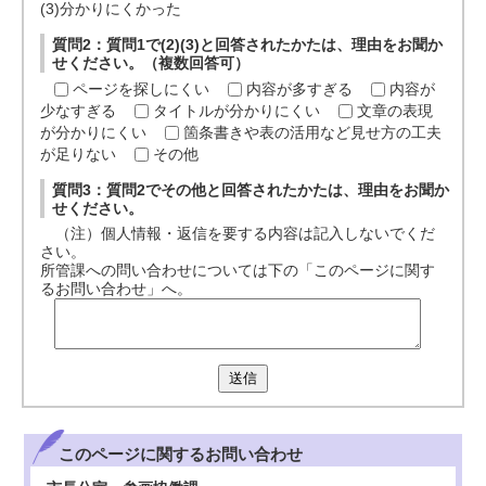
(3)分かりにくかった
質問2：質問1で(2)(3)と回答されたかたは、理由をお聞か
せください。（複数回答可）
ページを探しにくい
内容が多すぎる
内容が
少なすぎる
タイトルが分かりにくい
文章の表現
が分かりにくい
箇条書きや表の活用など見せ方の工夫
が足りない
その他
質問3：質問2でその他と回答されたかたは、理由をお聞か
せください。
（注）個人情報・返信を要する内容は記入しないでくだ
さい。
所管課への問い合わせについては下の「このページに関す
るお問い合わせ」へ。
送信
このページに関する
お問い合わせ