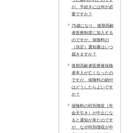
が、手続きには何が必
要ですか？
75歳になり、後期高齢
者医療制度に加入する
のですが、保険料の
（決定）通知書はいつ
届きますか？
後期高齢者医療被保険
者本人が亡くなったの
ですが、保険料の納付
はどうしたらよいです
か？
保険料の特別徴収（年
金天引き）が中止にな
ると通知が来たのです
が、なぜ特別徴収が中