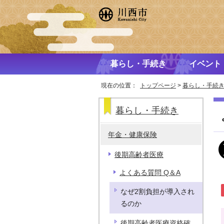
暮らし・手続き
イベント
現在の位置：
トップページ
>
暮らし・手続
暮らし・手続き
年金・健康保険
後期高齢者医療
よくある質問 Q＆A
なぜ2割負担が導入され
るのか
後期高齢者医療資格確