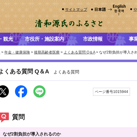
サイトマップ
・観光
市役所・施設案内
市政情報
事
き
>
年金・健康保険
>
後期高齢者医療
>
よくある質問 Q＆A
> なぜ2割負担が導入さ
よくある質問 Q＆A
よくある質問
更
ページ番号1015944
質問
なぜ2割負担が導入されるのか