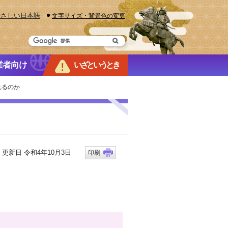
やさしい日本語
文字サイズ・背景色の変更
業者向け
いざというとき
れるのか
新日 令和4年10月3日
印刷