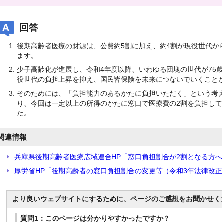
回答
後期高齢者医療の財源は、公費約5割に加え、約4割が現役世代か
ます。
少子高齢化が進展し、令和4年度以降、いわゆる団塊の世代が75
役世代の負担上昇を抑え、国民皆保険を未来につないでいくこと
そのためには、「負担能力のあるかたに負担いただく」という考
り、今回は一定以上の所得のかたに窓口で医療費の2割を負担し
た。
関連情報
兵庫県後期高齢者医療広域連合HP「窓口負担割合が2割となる方
厚労省HP「後期高齢者の窓口負担割合の変更等（令和3年法律改
より良いウェブサイトにするために、ページのご感想をお聞かせく
質問1：このページは分かりやすかったですか？