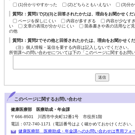
(1)分かりやすかった
(2)どちらともいえない
(3)
質問2：質問1で(2)(3)と回答されたかたは、理由をお聞かせく
ページを探しにくい
内容が多すぎる
内容が少なす
い
文章の表現が分かりにくい
箇条書きや表の活用など見
の他
質問3：質問2でその他と回答されたかたは、理由をお聞かせく
（注）個人情報・返信を要する内容は記入しないでください。
所管課への問い合わせについては下の「このページに関するお問
送信
このページに関する
お問い合わせ
健康医療部 医療助成・年金課
〒666-8501 川西市中央町12番1号 市役所1階
電話：072-740-1171（電話番号はよく確かめておかけください
健康医療部 医療助成・年金課へのお問い合わせは専用フォ