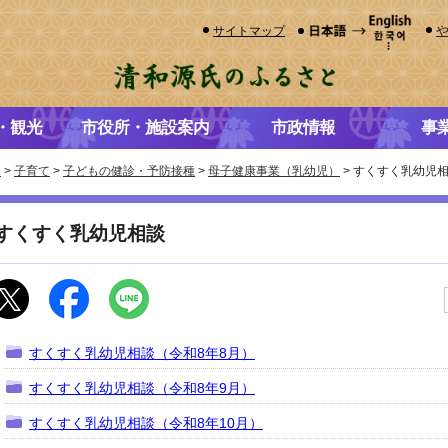
サイトマップ
・観光
市役所・施設案内
市政情報
事
き
>
子育て
>
子どもの健診・予防接種
>
母子健康事業（乳幼児）
> すくすく乳幼児
すくすく乳幼児相談
すくすく乳幼児相談（令和8年8月）
すくすく乳幼児相談（令和8年9月）
すくすく乳幼児相談（令和8年10月）