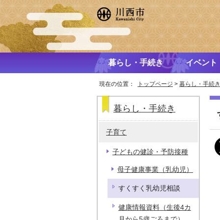
暮らし・手続き
イベント
現在の位置：
トップページ
>
暮らし・手続
暮らし・手続き
子育て
子どもの健診・予防接種
母子健康事業（乳幼児）
すくすく乳幼児相談
健康情報資料（生後4カ
月から5歳ごろまで）