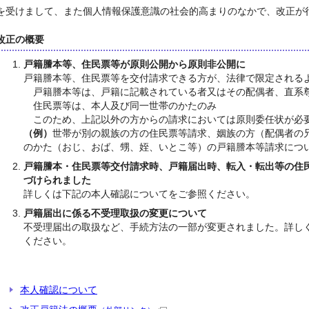
を受けまして、また個人情報保護意識の社会的高まりのなかで、改正が
改正の概要
戸籍謄本等、住民票等が原則公開から原則非公開に
戸籍謄本等、住民票等を交付請求できる方が、法律で限定される
戸籍謄本等は、戸籍に記載されている者又はその配偶者、直系
住民票等は、本人及び同一世帯のかたのみ
このため、上記以外の方からの請求においては原則委任状が必
（例）
世帯が別の親族の方の住民票等請求、姻族の方（配偶者の
のかた（おじ、おば、甥、姪、いとこ等）の戸籍謄本等請求につ
戸籍謄本・住民票等交付請求時、戸籍届出時、転入・転出等の住
づけられました
詳しくは下記の本人確認についてをご参照ください。
戸籍届出に係る不受理取扱の変更について
不受理届出の取扱など、手続方法の一部が変更されました。詳し
ください。
本人確認について