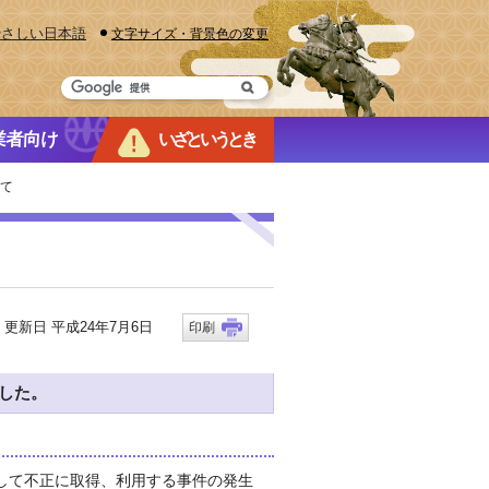
やさしい日本語
文字サイズ・背景色の変更
業者向け
いざというとき
いて
新日 平成24年7月6日
印刷
ました。
して不正に取得、利用する事件の発生