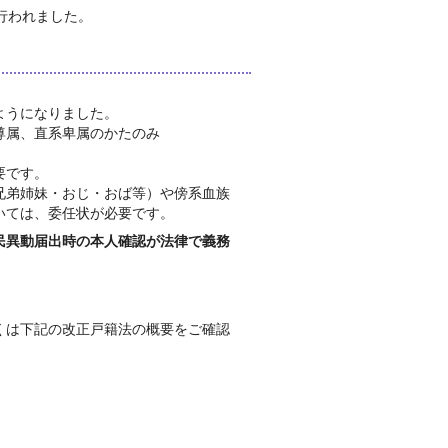
行われました。
ようになりました。
尊属、直系卑属のかたのみ
要です。
兄弟姉妹・おじ・おば等）や傍系血族
いては、委任状が必要です。
民異動届出時の本人確認が法律で義務
くは下記の改正戸籍法の概要をご確認