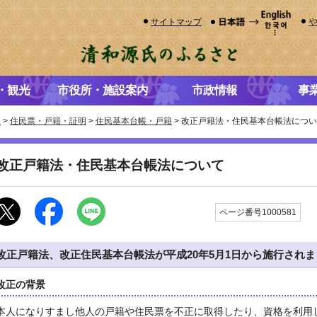
サイトマップ
・観光
市役所・施設案内
市政情報
事
き
>
住民票・戸籍・証明
>
住民基本台帳・戸籍
> 改正戸籍法・住民基本台帳法につ
改正戸籍法・住民基本台帳法について
更
ページ番号1000581
改正戸籍法、改正住民基本台帳法が平成20年5月1日から施行され
改正の背景
本人になりすまし他人の戸籍や住民票を不正に取得したり、資格を利用