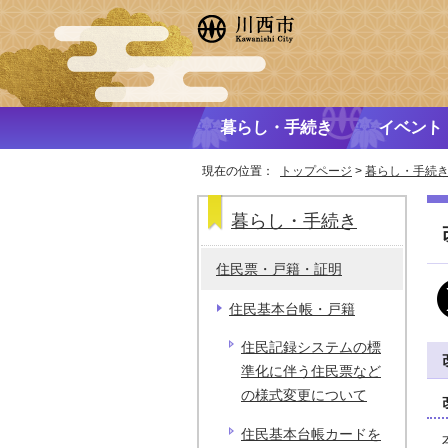
暮らし・手続き
イベント
現在の位置：
トップページ
>
暮らし・手続
暮らし・手続き
住民票・戸籍・証明
住民基本台帳・戸籍
住民記録システムの標
準化に伴う住民票など
の様式変更について
住民基本台帳カードを