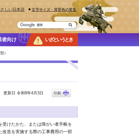
やさしい日本語
文字サイズ・背景色の変更
業者向け
いざというとき
別型）
更新日 令和8年4月3日
印刷
を受けたかた、または障がい者手帳を
た改造を実施する際の工事費用の一部