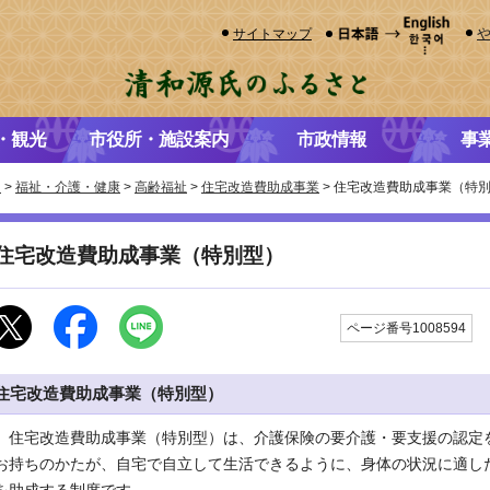
サイトマップ
・観光
市役所・施設案内
市政情報
事
き
>
福祉・介護・健康
>
高齢福祉
>
住宅改造費助成事業
> 住宅改造費助成事業（特
住宅改造費助成事業（特別型）
ページ番号1008594
住宅改造費助成事業（特別型）
住宅改造費助成事業（特別型）は、介護保険の要介護・要支援の認定
お持ちのかたが、自宅で自立して生活できるように、身体の状況に適し