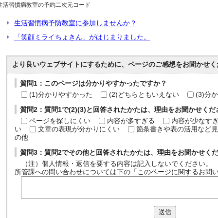
生活習慣病教室の予約二次元コード
生活習慣病予防教室に参加しませんか？
「笑顔ミライちょきん」がはじまりました。
より良いウェブサイトにするために、ページのご感想をお聞かせく
質問1：このページは分かりやすかったですか？
(1)分かりやすかった
(2)どちらともいえない
(3)
質問2：質問1で(2)(3)と回答されたかたは、理由をお聞かせく
ページを探しにくい
内容が多すぎる
内容が少なす
い
文章の表現が分かりにくい
箇条書きや表の活用など見
の他
質問3：質問2でその他と回答されたかたは、理由をお聞かせく
（注）個人情報・返信を要する内容は記入しないでください。
所管課への問い合わせについては下の「このページに関するお問
送信