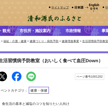
サイトマップ
・観光
市役所・施設案内
市政情報
事
き
>
福祉・介護・健康
>
健康づくり・病気予防
>
健康増進事業
>
生活習慣病予防教
生活習慣病予防教室（おいしく食べて血圧Down）
ページ番号1001202
イベントカテゴリ：
健康・保健
食生活の基本と減塩のコツを知りたい人向け