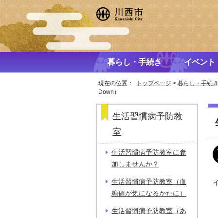
暮らし・手続き
イベント
現在の位置：
トップページ
>
暮らし・手続
Down）
生活習慣病予防教
室
生活習慣病予防教室に参
加しませんか？
生活習慣病予防教室（血
糖値が気になるかたに）
生活習慣病予防教室（あ