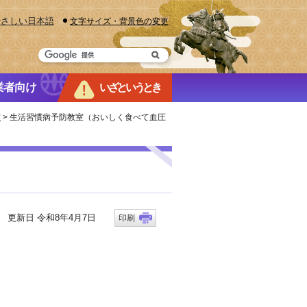
やさしい日本語
文字サイズ・背景色の変更
業者向け
いざというとき
室
> 生活習慣病予防教室（おいしく食べて血圧
更新日 令和8年4月7日
印刷