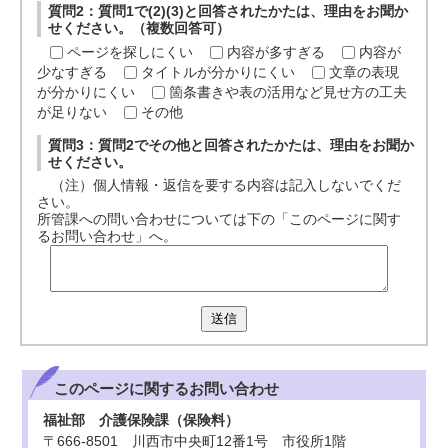
質問2：質問1で(2)(3)と回答されたかたは、理由をお聞か
せください。（複数回答可）
ページを探しにくい
内容が多すぎる
内容が
少なすぎる
タイトルが分かりにくい
文章の表現
が分かりにくい
箇条書きや表の活用など見せ方の工夫
が足りない
その他
質問3：質問2でその他と回答されたかたは、理由をお聞か
せください。
（注）個人情報・返信を要する内容は記入しないでくだ
さい。
所管課への問い合わせについては下の「このページに関す
るお問い合わせ」へ。
送信
このページに関する
お問い合わせ
福祉部 介護保険課（保険料）
〒666-8501 川西市中央町12番1号 市役所1階