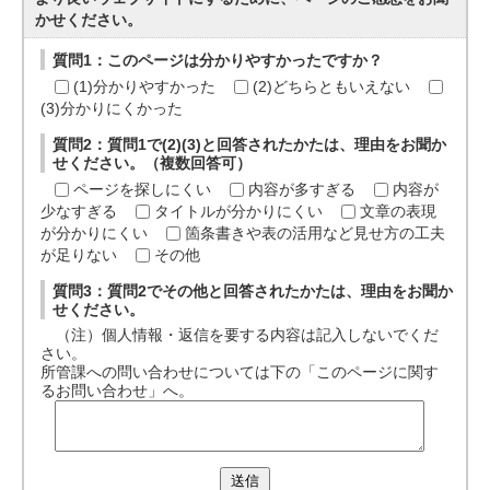
かせください。
質問1：このページは分かりやすかったですか？
(1)分かりやすかった
(2)どちらともいえない
(3)分かりにくかった
質問2：質問1で(2)(3)と回答されたかたは、理由をお聞か
せください。（複数回答可）
ページを探しにくい
内容が多すぎる
内容が
少なすぎる
タイトルが分かりにくい
文章の表現
が分かりにくい
箇条書きや表の活用など見せ方の工夫
が足りない
その他
質問3：質問2でその他と回答されたかたは、理由をお聞か
せください。
（注）個人情報・返信を要する内容は記入しないでくだ
さい。
所管課への問い合わせについては下の「このページに関す
るお問い合わせ」へ。
送信