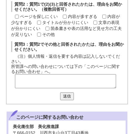
質問2：質問1で(2)(3)と回答されたかたは、理由をお聞か
せください。（複数回答可）
ページを探しにくい
内容が多すぎる
内容が
少なすぎる
タイトルが分かりにくい
文章の表現
が分かりにくい
箇条書きや表の活用など見せ方の工夫
が足りない
その他
質問3：質問2でその他と回答されたかたは、理由をお聞か
せください。
（注）個人情報・返信を要する内容は記入しないでくだ
さい。
所管課への問い合わせについては下の「このページに関す
るお問い合わせ」へ。
送信
このページに関する
お問い合わせ
美化衛生部 美化推進課
〒666-0152 川西市丸山台3丁目43番地