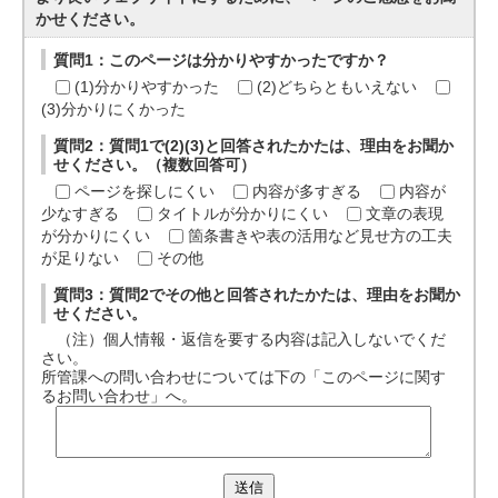
かせください。
質問1：このページは分かりやすかったですか？
(1)分かりやすかった
(2)どちらともいえない
(3)分かりにくかった
質問2：質問1で(2)(3)と回答されたかたは、理由をお聞か
せください。（複数回答可）
ページを探しにくい
内容が多すぎる
内容が
少なすぎる
タイトルが分かりにくい
文章の表現
が分かりにくい
箇条書きや表の活用など見せ方の工夫
が足りない
その他
質問3：質問2でその他と回答されたかたは、理由をお聞か
せください。
（注）個人情報・返信を要する内容は記入しないでくだ
さい。
所管課への問い合わせについては下の「このページに関す
るお問い合わせ」へ。
送信