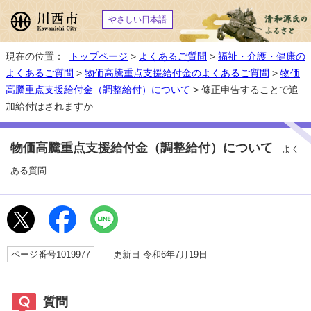
やさしい日本語
現在の位置：
トップページ
>
よくあるご質問
>
福祉・介護・健康の
よくあるご質問
>
物価高騰重点支援給付金のよくあるご質問
>
物価
高騰重点支援給付金（調整給付）について
> 修正申告することで追
加給付はされますか
物価高騰重点支援給付金（調整給付）について
よく
ある質問
ページ番号1019977
更新日 令和6年7月19日
質問